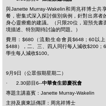
與Janette Murray-Wakelin和周兆祥
餐，密集式深入探討個別病例，針對出席者
身心靈療癒的建議。（只限20位，迎預先書
境描述、特別期待討論的問題。）
費用：$680（流動生命會員$648；60
$488），二、三、四人同行每人減收$200；
學生每人減收$100。
9月9日（公眾假期星期二）
· 2.30節目6--
中華食生節慶祝會
專題主講嘉賓：Janette Murray-Wakelin
主持及廣東話傳譯：周兆祥博士