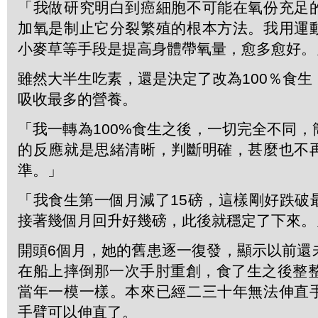
「我做研究明白到癌細胞不可能在氧份充足
加氧是制止它分裂繁殖的根本方法。我用運
小麥草等手段是提高身體帶氧量，愈多愈好。
雖然大半生吃素，還是決定了改為100％食
吸收最多的營養。
「我一轉為100%食生之後，一切完全不同
的反應就是思緒清晰，判斷明確，甚麼也不
準。」
「我食生第一個月減了15磅，這樣剛好跌破
接著幾個月回升好幾磅，此後就穩定了下來。
開頭6個月，她的舊患逐一復發，顯示以前還
在船上摔倒那一次手肘重創，食了生之後整整
當年一模一樣。本來已經二三十年無法伸直
手臂可以伸直了。