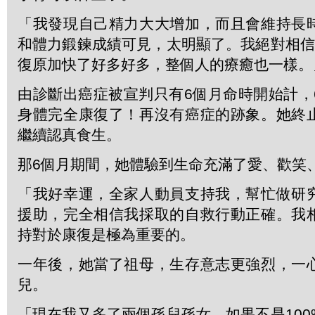
「我發現自己精力大大增加，而且會維持長
和體力鍛鍊成績可見，太明顯了。我絕對相信
復原加快了好多好多，整個人的療癒也一樣。
由診斷出癌症被宣判只有6個月命時開始計，
身體完全康復了！再沒有癌症的跡象。她終
繼續認真食生。
那6個月期間，她體驗到生命充滿了愛、歡笑
「我好幸運，全家人動員支持我，幫忙做研
援助，完全相信我採取的自救行動正確。我
持對於康復是極為重要的。
一年後，她當了祖母，生存意志更強烈，一
兒。
「現在我又多了兩個孫兒孫女，如果不是10