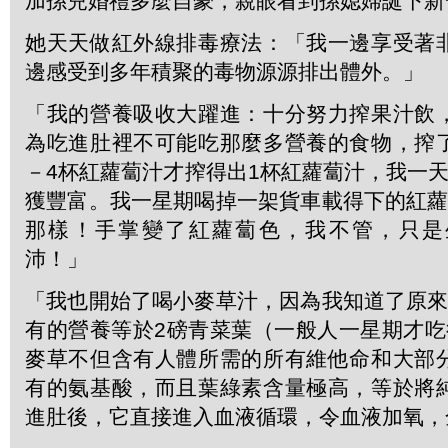
加孫兒婚禮多麼自豪，親眼看到孫媳婦誕下新
她天天做紅外線排毒療法：「我一邊享受著
邊感受到多年積聚的毒物源源排出體外。」
「我的營養吸收大躍進：十分努力搾果汁飲
為吃進肚裡不可能吃那麼多營養的食物，搾
－4杯紅蘿蔔汁才搾得出1杯紅蘿蔔汁，我一
獲豐富。我一星期喝掉一架貨車載得下的紅蘿
那樣！手掌變了紅蘿蔔色，我不管，只是
沛！」
「我也開始了喝小麥草汁，因為我知道了原來
有的營養等於2磅青菜葉（一般人一星期才吃
麥草不但含有人體所需的所有維他命和大部
有的氨基酸，而且葉綠素含量極高，等於將
進肚後，它直接進入血液循環，令血液加氧，