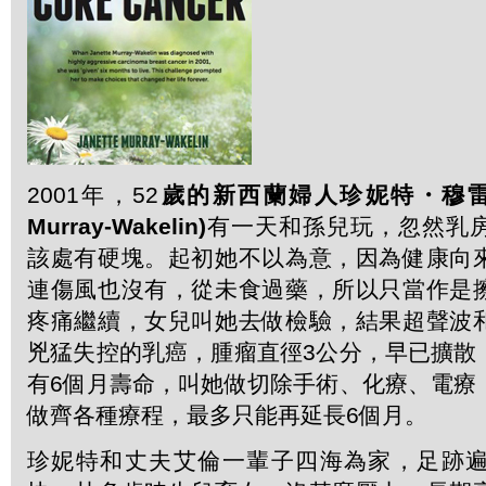
2001年，52
歲的新西蘭婦人珍妮特
・
穆
Murray-Wakelin)
有一天和孫兒玩，忽然乳
該處有硬塊。起初她不以為意，因為健康向
連傷風也沒有，從未食過藥，所以只當作是
疼痛繼續，女兒叫她去做檢驗，結果超聲波
兇猛失控的乳癌，腫瘤直徑3公分，早已擴散
有6個月壽命，叫她做切除手術、化療、電療
做齊各種療程，最多只能再延長6個月。
珍妮特和丈夫艾倫一輩子四海為家，足跡