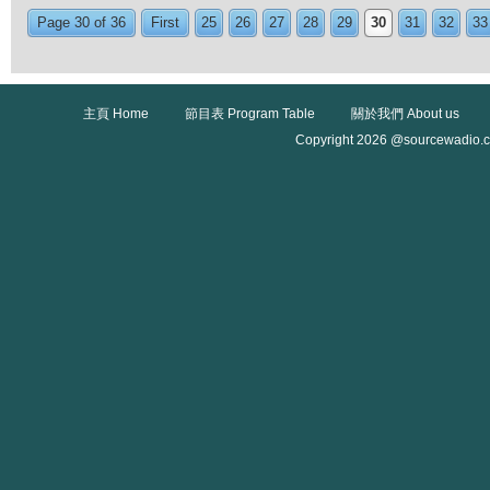
Page 30 of 36
First
25
26
27
28
29
30
31
32
33
主頁 Home
節目表 Program Table
關於我們 About us
Copyright 2026 @sourcewadio.