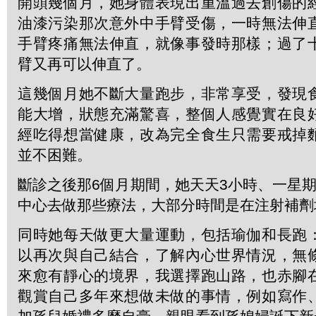
開頭幾個月，她身體表現出重溫過去創傷的
油漆污染那次意外中手臂受傷，一時無法伸
手臂疼痛無法伸直，就像事發時那樣；過了
臂又再可以伸直了。
這幾個月她不斷大量跑步，非常享受，發現
能大增，狀態充滿驚喜，整個人感覺實在良
經吃得想當健康，改為完全食生只需要戒掉
並不困難。
斷診之後那6個月期間，她天天3小時、一星
中心去做那些療法，大部分時間是在注射補劑
同時她每天做更大量運動，包括瑜伽和長跑
以再次與自己結合，了解內心世界情況，無
來愈有靜心的境界，我選擇跑山路，也赤腳
觀賞自己多年來想做未做的事情，例如寫作