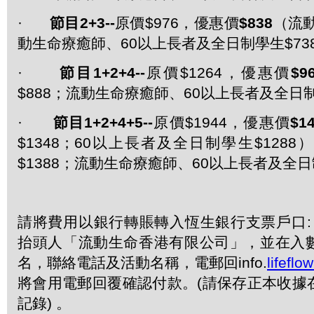
·
節目
2+3--
原價$976，優惠價
$838
（流動
動生命療癒師、60以上長者及全日制學生$73
·
節目
1+2+4--
原價$1264，優惠價
$9
$888；流動生命療癒師、60以上長者及全日制
·
節目
1+2+4+5--
原價$1944，優惠價
$1
$1348；60以上長者及全日制學生$128
$1388；流動生命療癒師、60以上長者及全日
請將費用以銀行轉賬轉入恆生銀行支票戶口: 228-
抬頭人「流動生命香港有限公司」，並在入
名，聯絡電話及活動名稱，電郵回info.
lifefl
將會用電郵回覆確認付款。(請保存正本收據
記錄) 。