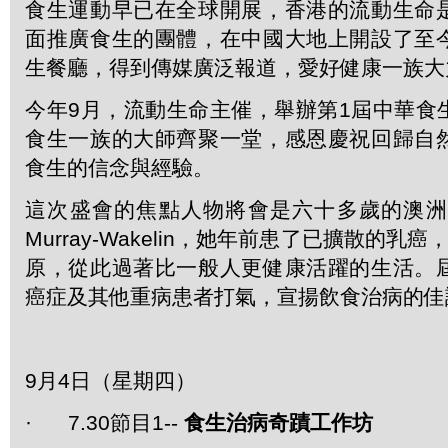
食生運動早已在全球開展，香港的流動生命
面推廣食生的團體，在中國大地上開設了至
生餐廳，得到傳媒廣泛報道，愛好健康一族大
今年9月，流動生命主催，舉辦第1屆中華食
食生一族的大師齊聚一堂，感恩慶祝回歸自
食生的信念與經驗。
這次盛會的焦點人物將會是六十多歲的澳洲癌症
Murray-Wakelin，她年前患了已擴散的乳
原，從此過著比一般人更健康活躍的生活。
癌症及其他重病患者打氣，宣揚飲食治病的佳
9月4日（星期四）
· 7.30節目1--
食生治病奇蹟工作坊