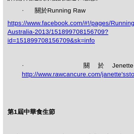
· 關於Running Raw
https://www.facebook.com/#!/pages/Runnin
Australia-2013/151899708156709?
id=151899708156709&sk=info
· 關於Jenett
http://www.rawcancure.com/janette'ssto
第
1
屆中華食生節