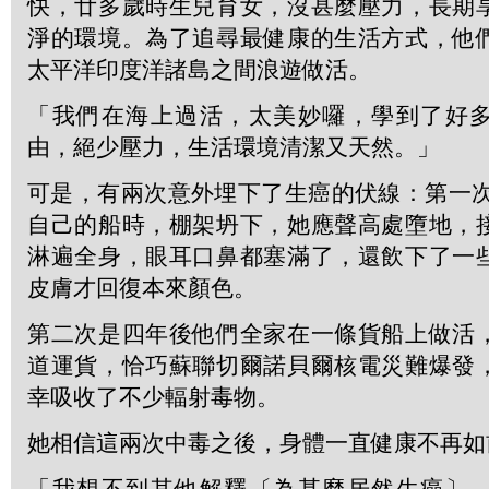
快，廿多歲時生兒育女，沒甚麼壓力，長期
淨的環境。為了追尋最健康的生活方式，他
太平洋印度洋諸島之間浪遊做活。
「我們在海上過活，太美妙囉，學到了好
由，絕少壓力，生活環境清潔又天然。」
可是，有兩次意外埋下了生癌的伏線：第一次
自己的船時，棚架坍下，她應聲高處墮地，
淋遍全身，眼耳口鼻都塞滿了，還飲下了一
皮膚才回復本來顏色。
第二次是四年後他們全家在一條貨船上做活
道運貨，恰巧蘇聯切爾諾貝爾核電災難爆發
幸吸收了不少輻射毒物。
她相信這兩次中毒之後，身體一直健康不再如
「我想不到其他解釋〔為甚麼居然生癌〕