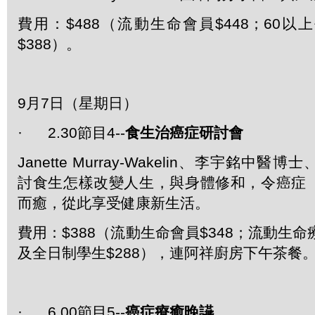
費用：$488（流動生命會員$448；60
$388）。
9月7日（星期日）
· 2.30節目4--
食生治癌症研討會
Janette Murray-Wakelin、李宇銘中醫博士、
討食生怎樣改變人生，與身體修和，令癌症
而癒，從此享受健康新生活。
費用：$388（流動生命會員$348；流動生命
及全日制學生$288），連阿祥廚房下午茶餐
· 6.00節目5--
癌症療癒晚讌