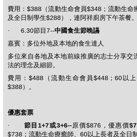
費用：$388（流動生命會員$348；流動生命
及全日制學生$288），連阿祥廚房下午茶餐
· 6.30節目7--
中國食生節晚讌
嘉賓：多位外地及本地的食生達人
多位來自各地及本地前線推廣的志士分享交
法的理念及細節。
費用：$488（流動生命會員$448；60
$388）。
優惠套票
·
節目
1+7
或
3+6--
原價$876，優惠價
$7
$738；流動生命療癒師、60以上長者及全日制