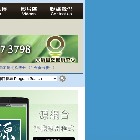
癌症
周兆祥博士
《生食食出新生》