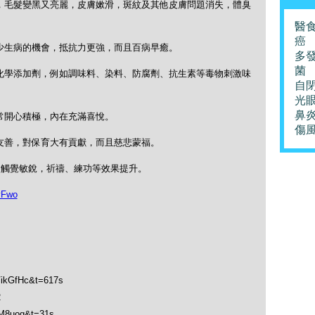
，毛髮變黑又亮麗，皮膚嫰滑，斑紋及其他皮膚問題消失，體臭
醫
癌
少生病的機會，抵抗力更強，而且百病早癒。
多
菌
化學添加劑，例如調味料、染料、防腐劑、抗生素等毒物刺激味
自
光
鼻
常開心積極，內在充滿喜悅。
傷
友善，對保育大有貢獻，而且慈悲蒙福。
，觸覺敏銳，祈禱、練功等效果提升。
yFwo
VikGfHc&t=617s
2
vM8uog&t=31s