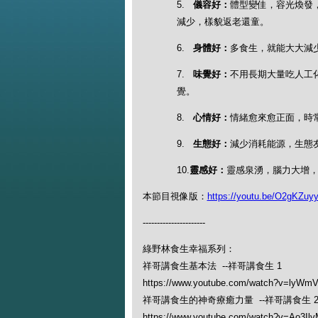
5.
儀容好：
體型變佳，容光煥發
減少，樣貌返老還童。
6.
身體好：
多食生，就能大大減
7.
味覺好：
不用長期大量吃人工
覺。
8.
心情好：
情緒愈來愈正面，時
9.
生態好：
減少消耗能源，生態
10.
靈感好：
靈感泉湧，腦力大增
本節目視像版：
https://youtu.be/O2gKZuy
----------------------
綠野林食生幸福系列：
祥哥講食生基本法 --祥哥講食生 1
https://www.youtube.com/watch?v=lyWm
祥哥講食生的神奇療癒力量 --祥哥講食生 
https://www.youtube.com/watch?v=Ao3Il