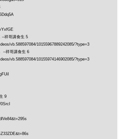
3
-6Ddq5A
YvYxfGE
--祥哥講食生 5
videos/vb.588597084/10155967889242085/?type=3
--祥哥講食生 6
videos/vb.588597084/10155974146902085/?type=3
gFUiI
 9
0SrcI
dlVe84&t=295s
PSZ33ZDE&t=86s