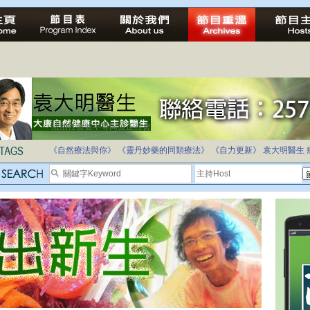
法治社會並不等同公正社會
自家教育合法化-推動多元化教育，全民學卷制
《自然療法與你》
《靈丹妙藥的同類療法》
《自力更新》
袁大明醫生