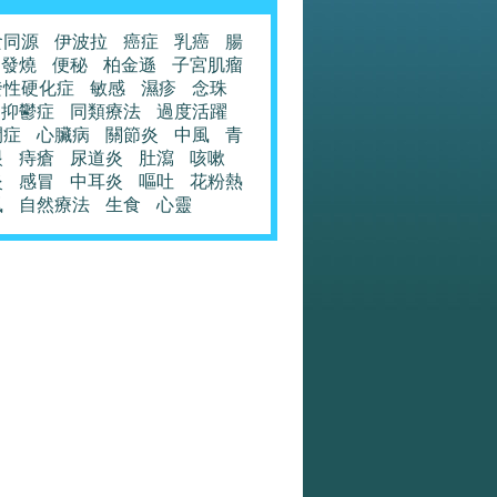
食同源
伊波拉
癌症
乳癌
腸
發燒
便秘
柏金遜
子宮肌瘤
發性硬化症
敏感
濕疹
念珠
抑鬱症
同類療法
過度活躍
閉症
心臟病
關節炎
中風
青
眼
痔瘡
尿道炎
肚瀉
咳嗽
炎
感冒
中耳炎
嘔吐
花粉熱
風
自然療法
生食
心靈