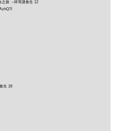
士的生命之旅 --祥哥講食生 12
1AzhQ7I
食生 18