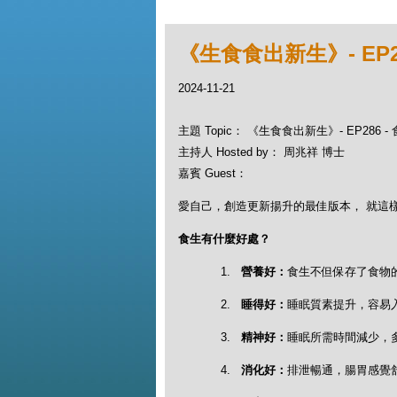
《生食食出新生》- EP2
2024-11-21
主題 Topic： 《生食食出新生》- EP286
主持人 Hosted by： 周兆祥 博士
嘉賓 Guest：
愛自己，創造更新揚升的最佳版本， 就這樣開始.
食生有什麼好處？
1.
營養好：
食生不但保存了食物
2.
睡得好：
睡眠質素提升，容易
3.
精神好：
睡眠所需時間減少，
4.
消化好：
排泄暢通，腸胃感覺