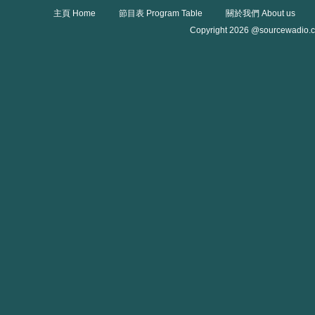
主頁 Home
節目表 Program Table
關於我們 About us
Copyright 2026 @sourcewadio.