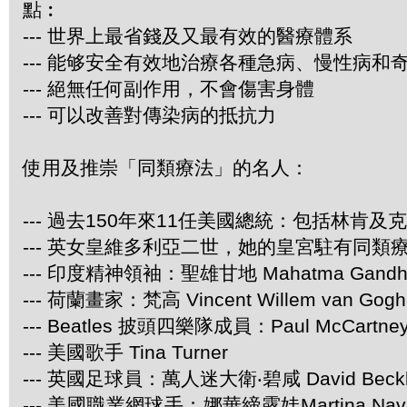
點︰
--- 世界上最省錢及又最有效的醫療體系
--- 能够安全有效地治療各種急病、慢性病和
--- 絕無任何副作用，不會傷害身體
--- 可以改善對傳染病的抵抗力
使用及推崇「同類療法」的名人：
--- 過去150年來11任美國總統：包括林肯及
--- 英女皇維多利亞二世，她的皇宮駐有同類
--- 印度精神領袖：聖雄甘地 Mahatma Gandh
--- 荷蘭畫家：梵高 Vincent Willem van Gogh
--- Beatles 披頭四樂隊成員：Paul McCartney 
--- 美國歌手 Tina Turner
--- 英國足球員：萬人迷大衛‧碧咸 David Beck
--- 美國職業網球手：娜華締露娃Martina Navr