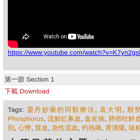
https://www.youtube.com/watch?v=K7yn2gs
第一節 Section 1
下載 Download
Tags:
靈丹妙藥的同類療法
,
袁大明
,
順
Phosphorus
,
流鮮紅鼻血
,
血友病
,
肺癌吐鮮
則
,
心悸
,
貧血
,
急性流血
,
灼熱痛
,
胃潰瘍
,
味