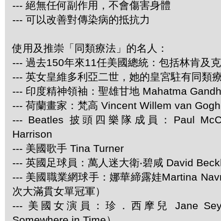
--- 絕無任何副作用，不會傷害身體
--- 可以改善對傳染病的抵抗力
使用及推崇「同類療法」的名人：
--- 過去150年來11任美國總統：包括林肯及
--- 英女皇維多利亞二世，她的皇宮駐有同類
--- 印度精神領袖：聖雄甘地 Mahatma Gandh
--- 荷蘭畫家：梵高 Vincent Willem van Gogh
--- Beatles 披頭四樂隊成員：Paul McCar
Harrison
--- 美國歌手 Tina Turner
--- 英國足球員：萬人迷大衛‧碧咸 David Beck
--- 美國職業網球手：娜華締露娃Martina Navra
次大滿貫女單冠軍）
--- 美國女演員：珍．西摩兒 Jane Se
Somewhere in Time）