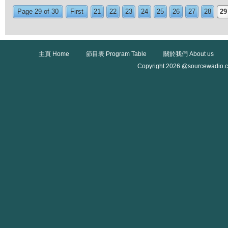
Page 29 of 30
First
21
22
23
24
25
26
27
28
29
主頁 Home
節目表 Program Table
關於我們 About us
Copyright 2026 @sourcewadio.