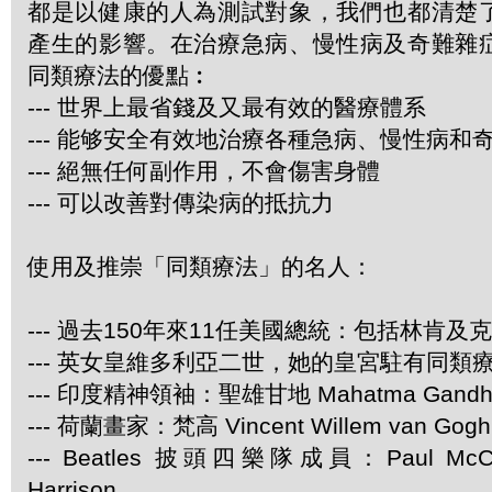
都是以健康的人為測試對象，我們也都清楚
產生的影響。在治療急病、慢性病及奇難雜
同類療法的優點︰
--- 世界上最省錢及又最有效的醫療體系
--- 能够安全有效地治療各種急病、慢性病和
--- 絕無任何副作用，不會傷害身體
--- 可以改善對傳染病的抵抗力
使用及推崇「同類療法」的名人：
--- 過去150年來11任美國總統：包括林肯及
--- 英女皇維多利亞二世，她的皇宮駐有同類
--- 印度精神領袖：聖雄甘地 Mahatma Gandh
--- 荷蘭畫家：梵高 Vincent Willem van Gogh
--- Beatles 披頭四樂隊成員：Paul McCar
Harrison