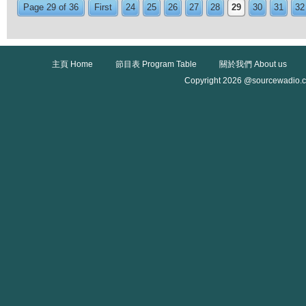
Page 29 of 36
First
24
25
26
27
28
29
30
31
32
主頁 Home
節目表 Program Table
關於我們 About us
Copyright 2026 @sourcewadio.