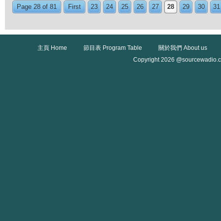
Page 28 of 81
First
23
24
25
26
27
28
29
30
31
主頁 Home
節目表 Program Table
關於我們 About us
Copyright 2026 @sourcewadio.