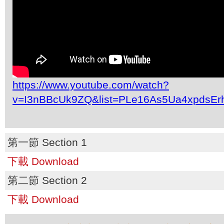
https://www.youtube.com/watch?
v=I3nBBcUk9ZQ&list=PLe16As5Ua4xpdsEr
第一節 Section 1
下載 Download
第二節 Section 2
下載 Download