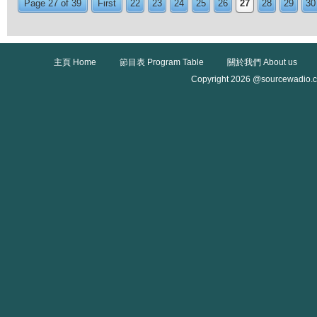
Page 27 of 39
First
22
23
24
25
26
27
28
29
30
主頁 Home
節目表 Program Table
關於我們 About us
Copyright 2026 @sourcewadio.