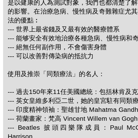
是以健康的人為測試對象，我們也都清楚了解
的影響。在治療急病、慢性病及奇難雜症尤其
法的優點︰
--- 世界上最省錢及又最有效的醫療體系
--- 能够安全有效地治療各種急病、慢性病和
--- 絕無任何副作用，不會傷害身體
--- 可以改善對傳染病的抵抗力
使用及推崇「同類療法」的名人：
--- 過去150年來11任美國總統：包括林肯及
--- 英女皇維多利亞二世，她的皇宮駐有同類
--- 印度精神領袖：聖雄甘地 Mahatma Gandh
--- 荷蘭畫家：梵高 Vincent Willem van Gogh
--- Beatles 披頭四樂隊成員：Paul McCa
Harrison