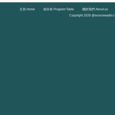
主頁 Home
節目表 Program Table
關於我們 About us
Copyright 2026 @sourcewadio.