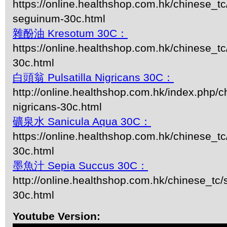
https://online.healthshop.com.hk/chinese_tc
seguinum-30c.html
雜酚油 Kresotum 30C：
https://online.healthshop.com.hk/chinese_t
30c.html
白頭翁 Pulsatilla Nigricans 30C：
http://online.healthshop.com.hk/index.php/ch
nigricans-30c.html
礦泉水 Sanicula Aqua 30C：
https://online.healthshop.com.hk/chinese_tc
30c.html
墨魚汁 Sepia Succus 30C：
http://online.healthshop.com.hk/chinese_tc/
30c.html
Youtube Version: