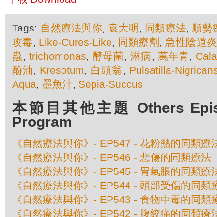
Tags:
自然療法與你
,
袁大明
,
同類療法
,
順勢
攻毒
,
Like-Cures-Like
,
同類療劑
,
急性陰道
蟲
,
trichomonas
,
酵母菌
,
淋病
,
萬年青
,
Cal
酚油
,
Kresotum
,
白頭翁
,
Pulsatilla-Nigrican
Aqua
,
墨魚汁
,
Sepia-Succus
本節目其他主題 Others Episod
Program
《自然療法與你》- EP547 - 花粉熱的同類療
《自然療法與你》- EP546 - 悲傷的同類療法
《自然療法與你》- EP545 - 胃氣脹的同類療
《自然療法與你》- EP544 - 頭部受傷的同類
《自然療法與你》- EP543 - 食物中毒的同類
《自然療法與你》- EP542 - 腹絞痛的同類療