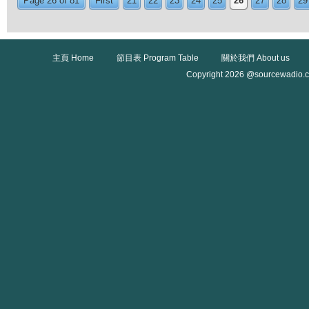
Page 26 of 81
First
21
22
23
24
25
26
27
28
29
主頁 Home
節目表 Program Table
關於我們 About us
Copyright 2026 @sourcewadio.