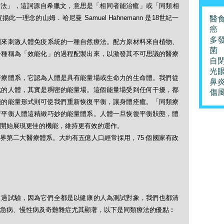
「順勢療法」，這詞源自希臘文，意思是「相同者能治癒」或「同類相
理念的山姆．哈尼曼 Samuel Hahnemann 是18世紀一
醫
癌
多
劑來刺激人體免疫系統的一種自然療法。配方原材料來自植物、
菌
一種稱為「效能化」的過程配製出來，以激發其不可思議的醫療
自
光
醫療體系，它認為人體是具有能量場或生命力的生命體。我們從
鼻
式的人體，其實是稠密的能量場。這個能量場受到任何干擾，都
傷
能的能量形式則可使我們重新恢復平衡，讓身體痊癒。「同類療
新平衡人體這精緻巧妙的能量體系。人體一旦恢復平衡狀態，體
開始展現更佳的機能，維持更有效的運作。
界第二大醫療體系。大約有五億人口經常採用，75 個國家有政
做過試驗，因為它們全都是以健康的人為測試對象，我們也都清
急病、慢性病及奇難雜症尤其顯著，以下是同類療法的優點︰