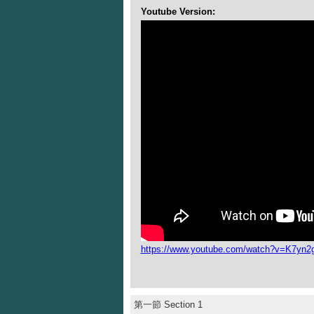
Youtube Version:
https://www.youtube.com/watch?v=K7yn2
第一節 Section 1