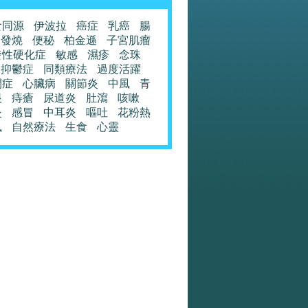
食同源
伊波拉
癌症
乳癌
腸
發燒
便秘
柏金遜
子宮肌瘤
發性硬化症
敏感
濕疹
念珠
抑鬱症
同類療法
過度活躍
閉症
心臟病
關節炎
中風
青
眼
痔瘡
尿道炎
肚瀉
咳嗽
炎
感冒
中耳炎
嘔吐
花粉熱
風
自然療法
生食
心靈