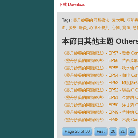
下載 Download
Tags:
靈丹妙藥的同類療法
,
袁大明
,
順勢
血
,
肺炎
,
肝炎
,
心律不規則
,
心悸
,
貧血
,
急
本節目其他主題 Others Ep
《靈丹妙藥的同類療法》- EP57 - 毒參 Coniu
《靈丹妙藥的同類療法》- EP56 - 苦西瓜瓤 Co
《靈丹妙藥的同類療法》- EP55 - 秋水仙 Colch
《靈丹妙藥的同類療法》- EP54 - 咖啡 Coffe
《靈丹妙藥的同類療法》- EP53 - 印度防己 Coc
《靈丹妙藥的同類療法》- EP52 - 驅蟲籽 Cina
《靈丹妙藥的同類療法》- EP51 - 金雞鈉 China 
《靈丹妙藥的同類療法》- EP50 - 洋甘菊 Cha
《靈丹妙藥的同類療法》- EP49 - 苛性鈉 Cau
《靈丹妙藥的同類療法》- EP48 - 木炭 Carob V
Page 25 of 30
First
20
21
22