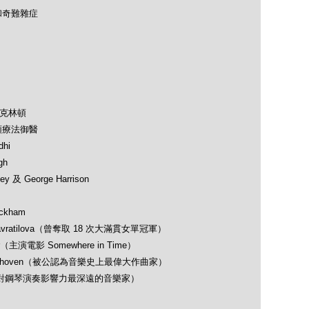
和奇難雜症
及克林頓
類療法御醫
hi
gh
 及 George Harrison
ckham
avratilova（曾奪取 18 次大滿貫女單冠軍）
（主演電影 Somewhere in Time）
 Beethoven（被公認為音樂史上最偉大作曲家）
opin（對鋼琴演奏影響力最深遠的音樂家）