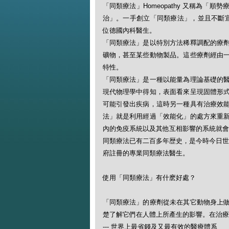
「同類療法」Homeopathy 又稱為
治」。一手創立「同類療法」，並且不斷宣揚此一
位德國內科醫生。
「同類療法」是以特別方法稀釋調配的療
礦物，甚至某些動物製品。這些療劑經由
特性。
「同類療法」是一種以能量為理論基礎的
現代物理學中得知，表面看來呈現固體形
可能引發出疾病，這時另一種具有治療效
法」就是利用經過「效能化」的處方來重
內的免疫系統以及其他互相影響的系統就會
同類療法已有二百多年歴史，是今時今日世
府註冊的專業同類療法醫生。
使用「同類療法」有什麽好處？
「同類療法」的療劑從未在其它動物身上
楚了解它們在人體上所產生的影響。在治療
--- 世界上最省錢及又最有效的醫療體系