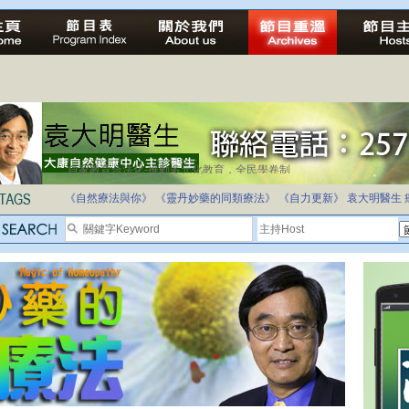
自家教育合法化-推動多元化教育，全民學卷制
《自然療法與你》
《靈丹妙藥的同類療法》
《自力更新》
袁大明醫生