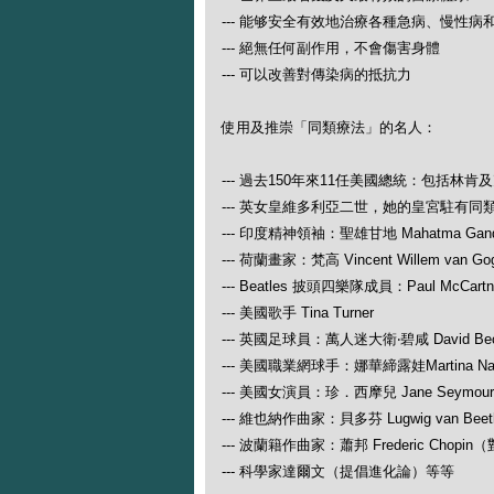
--- 能够安全有效地治療各種急病、慢性病
--- 絕無任何副作用，不會傷害身體
--- 可以改善對傳染病的抵抗力
使用及推崇「同類療法」的名人：
--- 過去150年來11任美國總統：包括林肯
--- 英女皇維多利亞二世，她的皇宮駐有同
--- 印度精神領袖：聖雄甘地 Mahatma Gand
--- 荷蘭畫家：梵高 Vincent Willem van Go
--- Beatles 披頭四樂隊成員：Paul McCartney
--- 美國歌手 Tina Turner
--- 英國足球員：萬人迷大衛‧碧咸 David Be
--- 美國職業網球手：娜華締露娃Martina N
--- 美國女演員：珍．西摩兒 Jane Seymour
--- 維也納作曲家：貝多芬 Lugwig van
--- 波蘭籍作曲家：蕭邦 Frederic Ch
--- 科學家達爾文（提倡進化論）等等