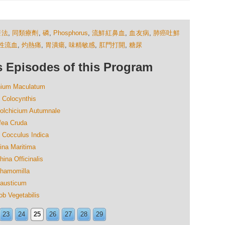
療法
,
同類療劑
,
磷
,
Phosphorus
,
流鮮紅鼻血
,
血友病
,
肺癌吐鮮
性流血
,
灼熱痛
,
胃潰瘍
,
味精敏感
,
肛門打開
,
糖尿
isodes of this Program
m Maculatum
locynthis
icium Autumnale
a Cruda
culus Indica
 Maritima
Officinalis
momilla
sticum
egetabilis
23
24
25
26
27
28
29