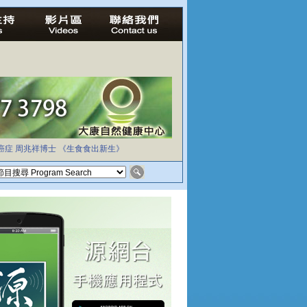
癌症
周兆祥博士
《生食食出新生》