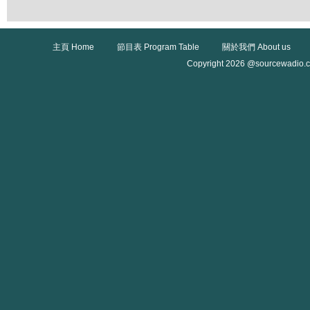
主頁 Home
節目表 Program Table
關於我們 About us
Copyright 2026 @sourcewadio.