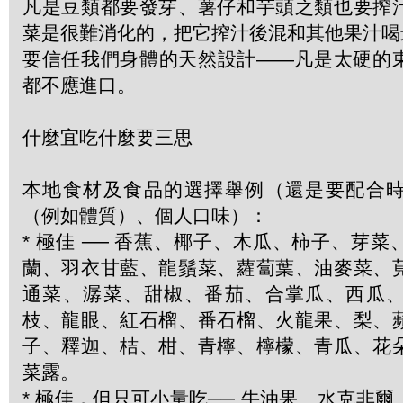
凡是豆類都要發芽、薯仔和芋頭之類也要搾
菜是很難消化的，把它搾汁後混和其他果汁喝
要信任我們身體的天然設計——凡是太硬的
都不應進口。
什麼宜吃什麼要三思
本地食材及食品的選擇舉例（還是要配合
（例如體質）、個人口味）：
* 極佳 ── 香蕉、椰子、木瓜、柿子、芽
蘭、羽衣甘藍、龍鬚菜、蘿蔔葉、油麥菜、
通菜、潺菜、甜椒、番茄、合掌瓜、西瓜
枝、龍眼、紅石榴、番石榴、火龍果、梨、
子、釋迦、桔、柑、青檸、檸檬、青瓜、花
菜露。
* 極佳，但只可小量吃── 牛油果、水克非