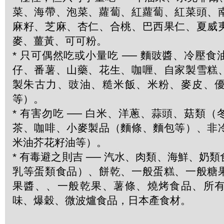
菜、海帶、泡菜、蘿蔔、紅蘿蔔、紅菜頭、
麻籽、芝麻、杏仁、合桃、巴西果仁、夏威
麥、薑黃、可可粉。
* 只可偶然吃或小量吃 ── 麵豉醬、冷壓
仔、番薯、山藥、花生、咖喱、自家製雪糕
製朱古力、豉油、糙米飯、米粉、麥皮、
等）。
* 有害勿吃 ── 白米、洋蔥、蒜頭、菇類
茶、咖啡、小麥製品（麵條、麵包等）、非
米油芥花籽油等）。
* 有毒避之則吉 ── 汽水、肉類、海鮮、奶
乳等蛋類食品）、餅乾、一般蛋糕、一般糖
果醬、、一般乾果、薯條、燒烤食品、所
味、爆穀、微波爐食品，日本產食材。