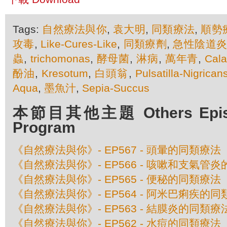
Tags:
自然療法與你
,
袁大明
,
同類療法
,
順勢
攻毒
,
Like-Cures-Like
,
同類療劑
,
急性陰道
蟲
,
trichomonas
,
酵母菌
,
淋病
,
萬年青
,
Cal
酚油
,
Kresotum
,
白頭翁
,
Pulsatilla-Nigrican
Aqua
,
墨魚汁
,
Sepia-Succus
本節目其他主題 Others Episod
Program
《自然療法與你》- EP567 - 頭暈的同類療法
《自然療法與你》- EP566 - 咳嗽和支氣管
《自然療法與你》- EP565 - 便秘的同類療法
《自然療法與你》- EP564 - 阿米巴痢疾的
《自然療法與你》- EP563 - 結膜炎的同類療
《自然療法與你》- EP562 - 水痘的同類療法