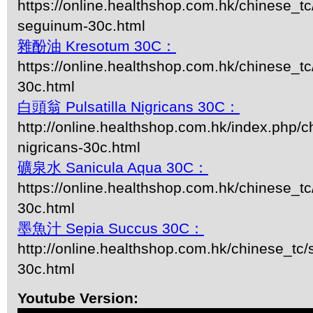
https://online.healthshop.com.hk/chinese_tc
seguinum-30c.html
雜酚油 Kresotum 30C：
https://online.healthshop.com.hk/chinese_t
30c.html
白頭翁 Pulsatilla Nigricans 30C：
http://online.healthshop.com.hk/index.php/ch
nigricans-30c.html
礦泉水 Sanicula Aqua 30C：
https://online.healthshop.com.hk/chinese_tc
30c.html
墨魚汁 Sepia Succus 30C：
http://online.healthshop.com.hk/chinese_tc/
30c.html
Youtube Version: