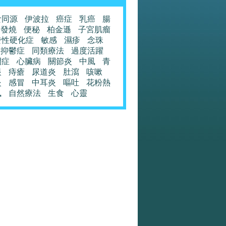
食同源
伊波拉
癌症
乳癌
腸
發燒
便秘
柏金遜
子宮肌瘤
發性硬化症
敏感
濕疹
念珠
抑鬱症
同類療法
過度活躍
閉症
心臟病
關節炎
中風
青
眼
痔瘡
尿道炎
肚瀉
咳嗽
炎
感冒
中耳炎
嘔吐
花粉熱
風
自然療法
生食
心靈