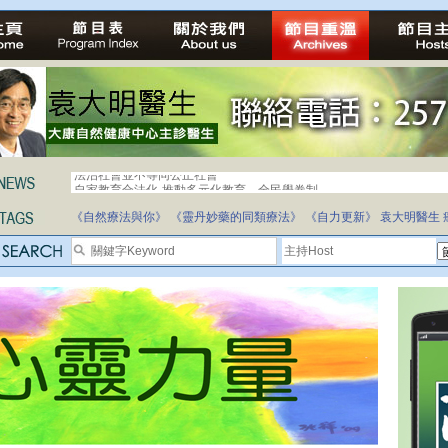
自家教育合法化-推動多元化教育，全民學卷制
《自然療法與你》
《靈丹妙藥的同類療法》
《自力更新》
袁大明醫生