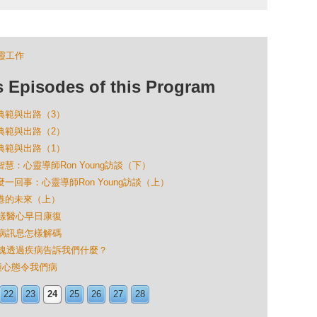
靈工作
isodes of this Program
的典範與出路（3）
的典範與出路（2）
的典範與出路（1）
智慧：心靈導師Ron Young訪談（下）
怎麼一回事：心靈導師Ron Young訪談（上）
香港的未來（上）
：怎樣醫心早日康復
：疾病訊息怎樣解碼
)：靈魂透過疾病告訴我們什麼？
：4種心態令我們病
22
23
24
25
26
27
28