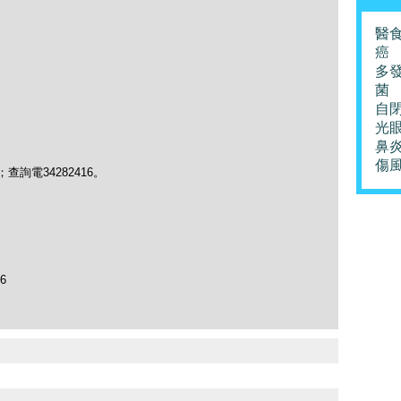
醫
癌
多
菌
自
光
鼻
傷
chau；查詢電34282416。
96