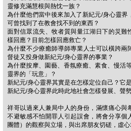
靈修充滿慧根與熱忱一族？
為什麼他們當中後來加入了新紀元/身心靈界
可曾找到了在教會找不到的東西？
面對信眾流失、牧者質與量江湖日下的災難
樣回應？目前怎樣回應救亡？
為什麼不少療癒師導師專業人士可以橫跨兩
督徒又投身做新紀元/身心靈界的事業？
為什麼按摩、園藝、香氛療癒、素食、慢活等
靈界的「玩意」？
新紀元/身心靈界其實是在怎樣定位自己？它
新紀元/身心靈界此時此地社會怎樣發展、聲
祥哥以過來人兼局中人的身份，滿懷痛心與
不避敏感不怕開罪人引起誤會，將會分享個
團體）的觀察與立場，與出席朋友切磋，虛心