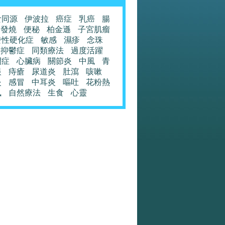
食同源
伊波拉
癌症
乳癌
腸
發燒
便秘
柏金遜
子宮肌瘤
發性硬化症
敏感
濕疹
念珠
抑鬱症
同類療法
過度活躍
閉症
心臟病
關節炎
中風
青
眼
痔瘡
尿道炎
肚瀉
咳嗽
炎
感冒
中耳炎
嘔吐
花粉熱
風
自然療法
生食
心靈