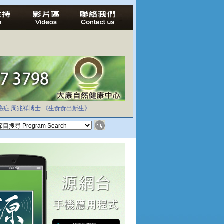
癌症
周兆祥博士
《生食食出新生》