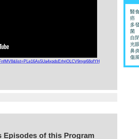
醫
癌
多
菌
自
光
鼻
傷
VFnfMV8&list=PLe16As5Ua4xpdsErhrjOLCV9mgr68ofYH
isodes of this Program