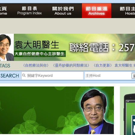
法治社會並不等同公正社會
自家教育合法化-推動多元化教育，全民學卷制
《自然療法與你》
《靈丹妙藥的同類療法》
《自力更新》
袁大明醫生