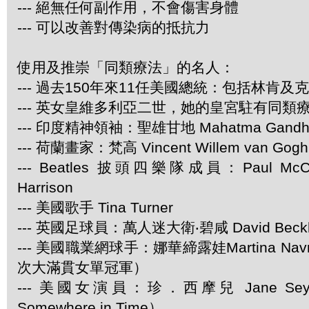
--- 絕無任何副作用，不會傷害身體
--- 可以改善對傳染病的抵抗力
使用及推崇「同類療法」的名人：
--- 過去150年來11任美國總統：包括林肯及
--- 英女皇維多利亞二世，她的皇宮駐有同類
--- 印度精神領袖：聖雄甘地 Mahatma Gandh
--- 荷蘭畫家：梵高 Vincent Willem van Gogh
--- Beatles 披頭四樂隊成員：Paul McCar
Harrison
--- 美國歌手 Tina Turner
--- 英國足球員：萬人迷大衛‧碧咸 David Beck
--- 美國職業網球手：娜華締露娃Martina Navra
次大滿貫女單冠軍）
--- 美國女演員：珍．西摩兒 Jane Se
Somewhere in Time）