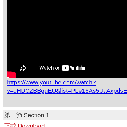
https://www.youtube.com/watch?
v=JHDCZBBguEU&list=PLe16As5Ua4xpdsE
第一節 Section 1
下載 Download