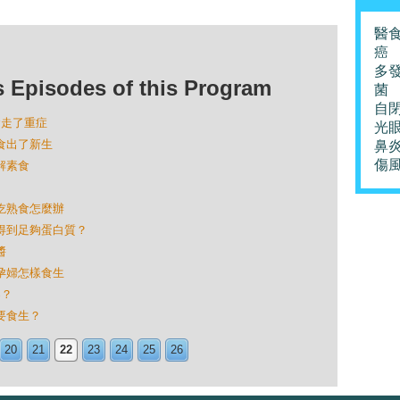
醫
癌
多
isodes of this Program
菌
自
生食走了重症
光
生食出了新生
鼻
傷
理解素食
想吃熟食怎麼辦
可以得到足夠蛋白質？
醬
兒孕婦怎樣食生
%？
徒要食生？
20
21
22
23
24
25
26