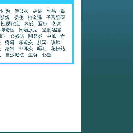
食同源
伊波拉
癌症
乳癌
腸
發燒
便秘
柏金遜
子宮肌瘤
發性硬化症
敏感
濕疹
念珠
抑鬱症
同類療法
過度活躍
閉症
心臟病
關節炎
中風
青
眼
痔瘡
尿道炎
肚瀉
咳嗽
炎
感冒
中耳炎
嘔吐
花粉熱
風
自然療法
生食
心靈