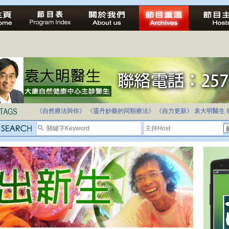
法治社會並不等同公正社會
自家教育合法化-推動多元化教育，全民學卷制
《自然療法與你》
《靈丹妙藥的同類療法》
《自力更新》
袁大明醫生