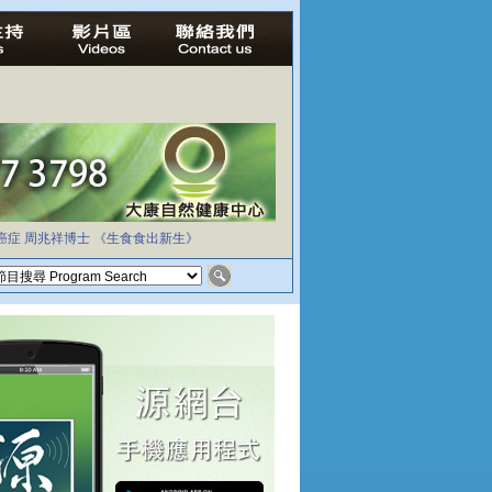
癌症
周兆祥博士
《生食食出新生》