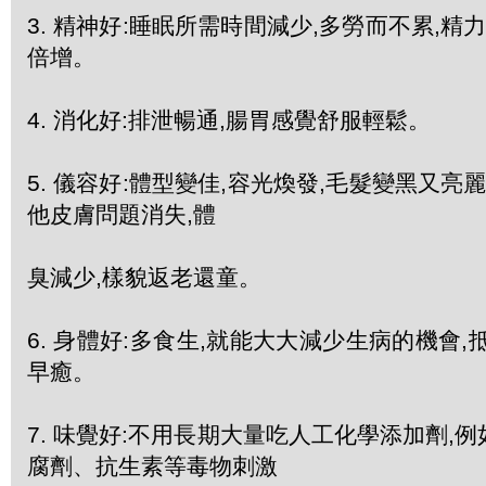
3. 精神好:睡眠所需時間減少,多勞而不累,精
倍增。
4. 消化好:排泄暢通,腸胃感覺舒服輕鬆。
5. 儀容好:體型變佳,容光煥發,毛髮變黑又亮
他皮膚問題消失,體
臭減少,樣貌返老還童。
6. 身體好:多食生,就能大大減少生病的機會,
早癒。
7. 味覺好:不用長期大量吃人工化學添加劑,
腐劑、抗生素等毒物刺激