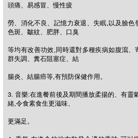
頭痛、易感冒、慢性疲
勞、消化不良、記憶力衰退、失眠,以及臉色
色斑、皺紋、肥胖、口臭
等均有改善功效,同時還對多種疾病如腹瀉、
群失調、糞石阻塞症、結
腸炎、結腸癌等,有預防保健作用。
3. 音樂:在進餐前後及期間播放柔揚的、有靈
緒,令食素食生更滋味、
更滿足。