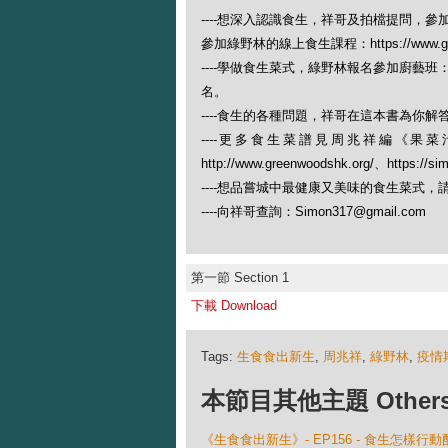
----想深入認識食生，祥哥及拍檔提問，參加綠野林的食生
參加綠野林的線上食生課程：https://www.greenwoods
----學做食生菜式，綠野林報名參加廚藝班：https://w
名。
----食生的各種問題，祥哥在這本書為你解答：
----更多食生菜譜見周兆祥編《
http://www.greenwoodshk.org/、https://si
----想品嘗城中最健康又美味的食生菜式，請落訂單：http
----向祥哥查詢：Simon317@gmail.com
第一節 Section 1
下載 Download
Tags:
生食食出新生
,
周兆祥
,
綠野林
,
疫情
本節目其他主題 Others Ep
《生食食出新生》- EP156 - 食生怎樣行