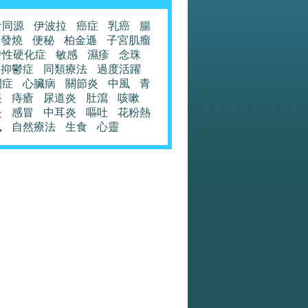
食同源
伊波拉
癌症
乳癌
腸
發燒
便秘
柏金遜
子宮肌瘤
發性硬化症
敏感
濕疹
念珠
抑鬱症
同類療法
過度活躍
閉症
心臟病
關節炎
中風
青
眼
痔瘡
尿道炎
肚瀉
咳嗽
炎
感冒
中耳炎
嘔吐
花粉熱
風
自然療法
生食
心靈