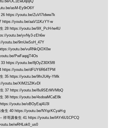
u.be/OC1EwDqojlQ
u.be/asM-Ey9rO6Y
s://youtu.be/ZuVl7Idww7k
://youtu.be/aaV11KzYY-w
tps://youtu.be/9X_PcH-he4U
youtu.be/yvNy3-zEh6w
youtu.be/9mUwSsH_47Y
//youtu.be/vuRNkQiOX0w
utu.be/PwFaqqjT4Os
s://youtu.be/8jOyZ30X5f8
s://youtu.be/dFUY6R64TPM
ps://youtu.be/9fnJU4y-YMk
outu.be/XIM21ZlKvDI
ttps://youtu.be/8u9SErMVMbQ
tps://youtu.be/4sdoaMCaE8k
//youtu.be/oBOyEaj4U3I
https://youtu.be/NYqzKCyaH-g
食生 41 https://youtu.be/lAYr6U1CPCQ
utu.be/wRHLok0_us0