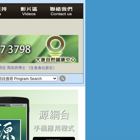
癌症
周兆祥博士
《生食食出新生》