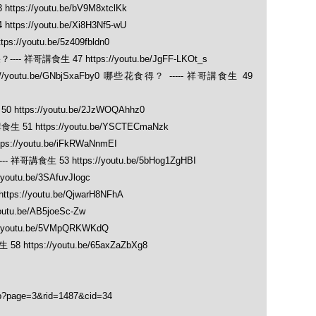
://youtu.be/bV9M8xtclKk
://youtu.be/Xi8H3Nf5-wU
/youtu.be/5z409fbldn0
講食生 47 https://youtu.be/JgFF-LKOt_s
youtu.be/GNbjSxaFby0 哪些花食得？ ----- 祥哥講食生 49
tps://youtu.be/2JzWOQAhhz0
 https://youtu.be/YSCTECmaNzk
//youtu.be/iFkRWaNnmEI
生 53 https://youtu.be/5bHog1ZgHBI
utu.be/3SAfuvJlogc
://youtu.be/QjwarH8NFhA
utu.be/AB5joeSc-Zw
youtu.be/5VMpQRKWKdQ
tps://youtu.be/65axZaZbXg8
hp?page=3&rid=1487&cid=34