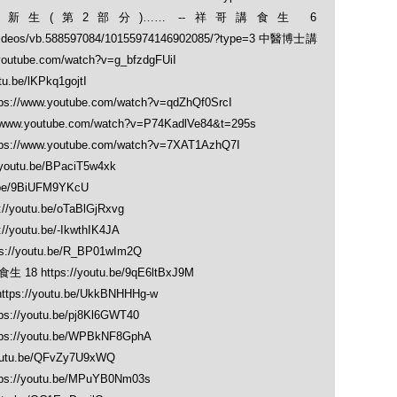
生(第2部分)…… --祥哥講食生 6
/videos/vb.588597084/10155974146902085/?type=3 中醫博士講
ube.com/watch?v=g_bfzdgFUiI
be/lKPkq1gojtI
ww.youtube.com/watch?v=qdZhQf0SrcI
youtube.com/watch?v=P74KadlVe84&t=295s
www.youtube.com/watch?v=7XAT1AzhQ7I
tu.be/BPaciT5w4xk
be/9BiUFM9YKcU
utu.be/oTaBlGjRxvg
utu.be/-IkwthIK4JA
youtu.be/R_BP01wIm2Q
https://youtu.be/9qE6ltBxJ9M
//youtu.be/UkkBNHHHg-w
youtu.be/pj8Kl6GWT40
/youtu.be/WPBkNF8GphA
tu.be/QFvZy7U9xWQ
/youtu.be/MPuYB0Nm03s