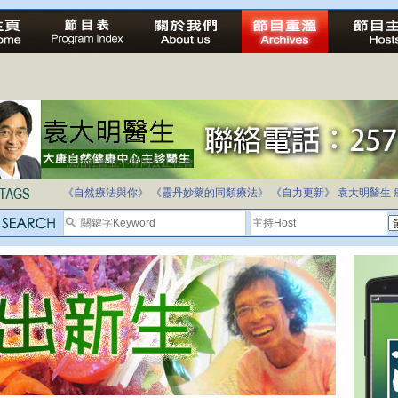
法治社會並不等同公正社會
自家教育合法化-推動多元化教育，全民學卷制
《自然療法與你》
《靈丹妙藥的同類療法》
《自力更新》
袁大明醫生