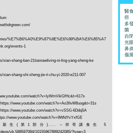
醫
癌
ulum
多
hdrgreen.com/
菌
自
/categories/%E7%B6%A0%E9%87%8E%E6%99%BA%E6%85%A7
光
org/events-1
鼻
傷
s/xian-shang-ban-21tianrawliving-ni-ling-yang-sheng-ke
/xian-shang-shi-sheng-jie-ri-chu-yi-2020-e211-007
youtube.com/watch?v=lyWmVikGfHc&t=617s
/www.youtube.com/watch?v=Ao3IlvM8uog&t=31s
/www.youtube.com/watch?v=vSSG-6Ddq5A
www.youtube.com/watch?v=9WfdYvYxfGE
生(第1部分)…… --祥哥講食生 5
videos/vb.588597084/10155967889242085/?type=3