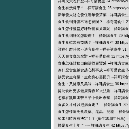
祥哥天天吃什麼--祥哥講食生 24 https://yout
食生有幾科學？ --祥哥講食生 25 https://yout
新年發大財之發住過年發芽菜 --祥哥講食生 26 http
食生食到身體不適怎麼辦？ --祥哥講食生 27 https
食生怎樣豐盛好味夠營養又滿足 --祥哥講食生 28 ht
食生食到好悶怎麼辦？ --祥哥講食生 29 https://
食生食乾果有益嗎？ --祥哥講食生 30 https://
誰在什麼時候不適宜食生 --祥哥講食生 31 https:
天天在食蟲怎麼辦 --祥哥講食生 32 https://yo
食生怎樣財務自由活得更豐盛 --祥哥講食生 33 http
為什麼食生越食越心想事成 --祥哥講食生 34 http
接受食生奇蹟：生命身心靈提升 --祥哥講食生 35 htt
食生：又健康又美味 --祥哥講食生 36 https://y
從此食出更多健康青春10大法則 --祥哥講食生 37 h
怎樣在亂世困苦日子中食出希望-- 祥哥講食生 38 ht
食多久才可以把病食走？ -- 祥哥講食生 39 https:
食生怎樣避免食農藥、昆蟲、泥塵 -- 祥哥講食生 40 
如果那時沒有決定！？ (食生10周年分享) ---- 祥哥講
於是食生十年了 ---- 祥哥講食生 42 https://yo