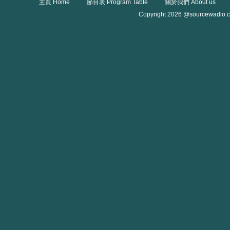
主頁 Home
節目表 Program Table
關於我們 About us
Copyright 2026 @sourcewadio.