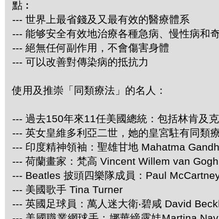
點︰
--- 世界上最省錢及又最有效的醫療體系
--- 能够安全有效地治療各種急病、慢性病和
--- 絕無任何副作用，不會傷害身體
--- 可以改善對傳染病的抵抗力
使用及推崇「同類療法」的名人：
--- 過去150年來11任美國總統：包括林肯及
--- 英女皇維多利亞二世，她的皇宮駐有同類
--- 印度精神領袖：聖雄甘地 Mahatma Gandh
--- 荷蘭畫家：梵高 Vincent Willem van Gogh
--- Beatles 披頭四樂隊成員：Paul McCartney 
--- 美國歌手 Tina Turner
--- 英國足球員：萬人迷大衛‧碧咸 David Beck
--- 美國職業網球手：娜華締露娃Martina Navr