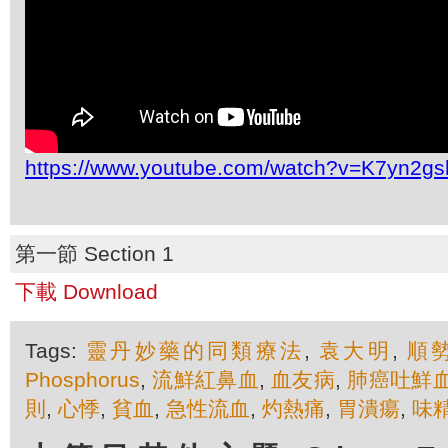
https://www.youtube.com/watch?v=K7yn2gs
第一節 Section 1
下載 Download
Tags:
靈丹妙藥的同類療法
,
袁大明
,
順
Phosphorus
,
流鮮紅鼻血
,
血友病
,
肺癌吐鮮
則
,
心悸
,
貧血
,
急性流血
,
灼熱痛
,
胃潰瘍
,
味