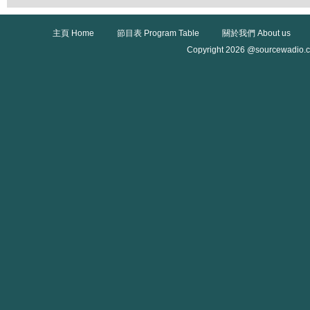
主頁 Home
節目表 Program Table
關於我們 About us
Copyright 2026 @sourcewadio.