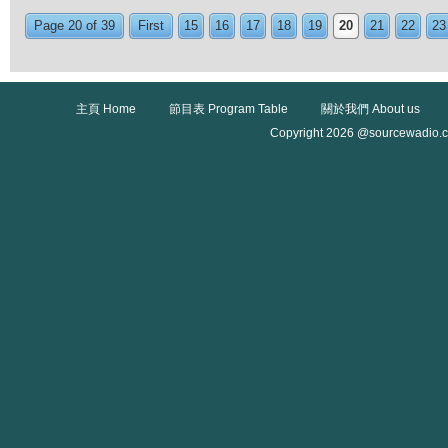
Page 20 of 39
First
15
16
17
18
19
20
21
22
23
主頁 Home
節目表 Program Table
關於我們 About us
Copyright 2026 @sourcewadio.