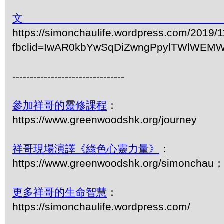
https://simonchaulife.wordpress.
fbclid=IwAR0kbYwSqDiZwngPpylTWlWEM
--------------------------------
參加祥哥的靈修課程
：
https://www.greenwoodshk.org/journey
祥哥現場演譯《綠色心靈力量》
：
https://www.greenwoodshk.org/simonc
更多祥哥的生命智慧
：
https://simonchaulife.wordpress.com/