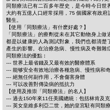
同類療法已有二百多年歴史，是今時今日世
大約有五億人口經常採用，75 個國家有政
醫生。
【使用「同類療法」有什麽好處？】
「同類療法」的療劑從未在其它動物身上做
都是以健康的人為測試對象，我們也都清楚
產生的影響。在治療急病、慢性病及奇難雜
同類療法的優點︰
--- 世界上最省錢及又最有效的醫療體系
--- 能够安全有效地治療各種急病、慢性病和
--- 絕無任何副作用，不會傷害身體
--- 可以改善對傳染病的抵抗力
【使用及推崇「同類療法」的名人】
--- 過去150年來11任美國總統：包括林肯及
--- 英女皇維多利亞二世，她的皇宮駐有同類