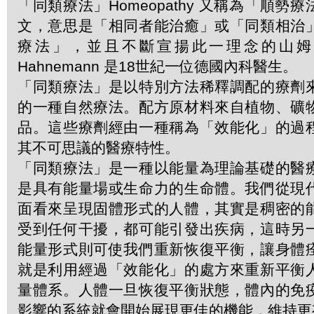
「同類療法」Homeopathy 又稱為「順勢
文，意思是「相同者能治癒」或「同類相治
療法」，並且不斷宣揚此一理念的山姆．哈
Hahnemann 是18世紀一位德國內科醫生。
「同類療法」是以特別方法稀釋調配的療劑
的一種自然療法。配方原材料來自植物、礦
品。這些療劑經由一種稱為「效能化」的過
其不可思議的醫療特性。
「同類療法」是一種以能量為理論基礎的醫
是具有能量場或生命力的生命體。我們從現
面看來呈現固體形式的人體，其實是稠密的
受到任何干擾，都可能引發出疾病，這時另
能量形式則可使我們重新恢復平衡，讓身體
就是利用經過「效能化」的處方來重新平衡
量體系。人體一旦恢復平衡狀態，體內的免
影響的系統就會開始展現更佳的機能，維持更