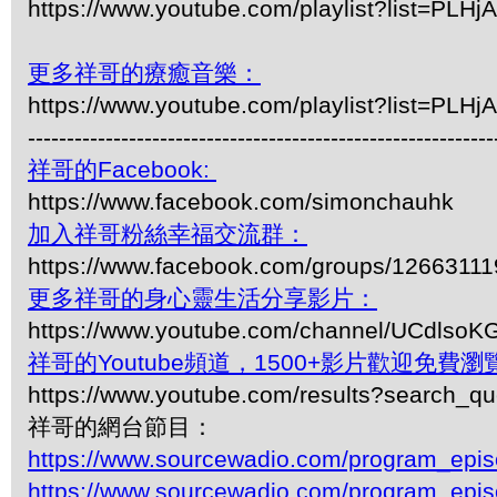
https://www.youtube.com/playlist?list=
更多祥哥的療癒音樂：
https://www.youtube.com/playlist?list
------------------------------------------------------------
祥哥的Facebook:
https://www.facebook.com/simonchauhk
加入祥哥粉絲幸福交流群：
https://www.facebook.com/groups/1266311
更多祥哥的身心靈生活分享影片：
https://www.youtube.com/channel/UCdls
祥哥的Youtube頻道，1500+影片歡迎免費瀏覽-
https://www.youtube.com/results?search_q
祥哥的網台節目：
https://www.sourcewadio.com/program_epi
https://www.sourcewadio.com/program_epi