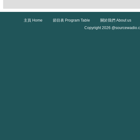
主頁 Home
節目表 Program Table
關於我們 About us
Copyright 2026 @sourcewadio.