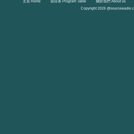
主頁 Home
節目表 Program Table
關於我們 About us
Copyright 2026 @sourcewadio.