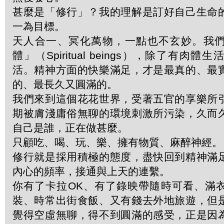
甚麼是「修行」？我的理解是訂好自己生命
一為目標。
天人合一、冥化萬物，一點也不玄妙。我
體」（Spiritual beings），除了有肉
活。精神方面的快樂滿足，才是最真的、最
的、最長久又圓滿的。
我們來到這個花花世界，受著五官的享樂所
期被膚淺庸俗無聊的環境刺激所污染，久而
自己是誰，正在做甚麼。
只顧吃、喝、玩、樂、擁有物質、麻醉神經。
修行就是採用積極的態度，盡快回到精神滿
內心的頻率，接通與上天的連繫。
你有了卡拉OK、有了錄映帶隨時可看、滿
裝、時常出街食飯、又有錢去外地旅遊，但
覺得空虛無聊，得不到圓滿的感受，正是因