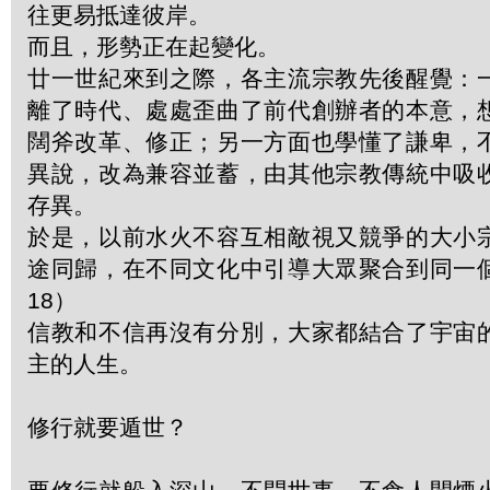
往更易抵達彼岸。
而且，形勢正在起變化。
廿一世紀來到之際，各主流宗教先後醒覺：
離了時代、處處歪曲了前代創辦者的本意，
闊斧改革、修正；另一方面也學懂了謙卑，
異說，改為兼容並蓄，由其他宗教傳統中吸
存異。
於是，以前水火不容互相敵視又競爭的大小
途同歸，在不同文化中引導大眾聚合到同一
18）
信教和不信再沒有分別，大家都結合了宇宙
主的人生。
修行就要遁世？