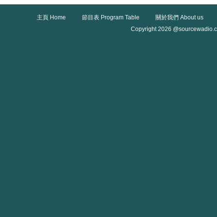
主頁 Home
節目表 Program Table
關於我們 About us
Copyright 2026 @sourcewadio.