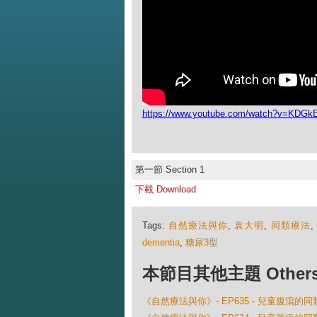
https://www.youtube.com/watch?v=KDGk
第一節 Section 1
下載 Download
Tags:
自然療法與你
,
袁大明
,
同類療法
dementia
,
糖尿3型
本節目其他主題 Others Ep
《自然療法與你》- EP635 - 兒童腹瀉的