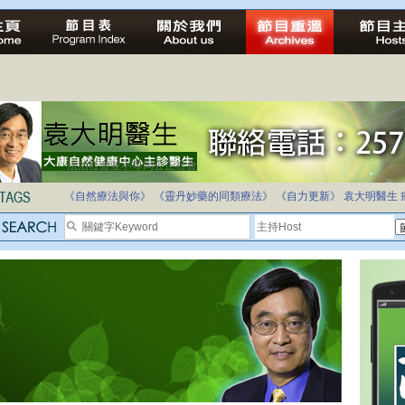
法治社會並不等同公正社會
自家教育合法化-推動多元化教育，全民學卷制
《自然療法與你》
《靈丹妙藥的同類療法》
《自力更新》
袁大明醫生