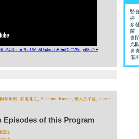
醫
癌
多
菌
自
光
EtfhP4I&list=PLe16As5Ua4xpdsErhrjOLCV9mgr68ofYH
鼻
傷
,
同類療劑
,
腦退化症
,
Alzeimer-disease
,
老人痴呆症
,
senile-
isodes of this Program
同類療法