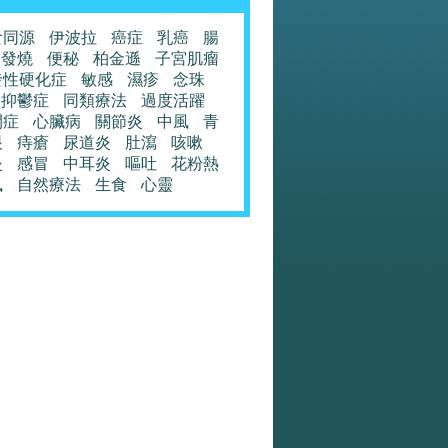
食同源
伊波拉
癌症
乳癌
腸
發燒
便秘
柏金遜
子宮肌瘤
發性硬化症
敏感
濕疹
念珠
抑鬱症
同類療法
過度活躍
閉症
心臟病
關節炎
中風
青
眼
痔瘡
尿道炎
肚瀉
咳嗽
炎
感冒
中耳炎
嘔吐
花粉熱
風
自然療法
生食
心靈