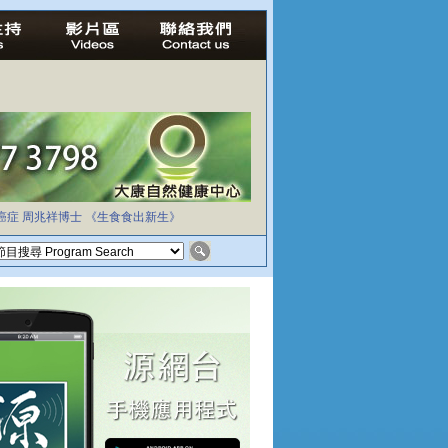
癌症
周兆祥博士
《生食食出新生》