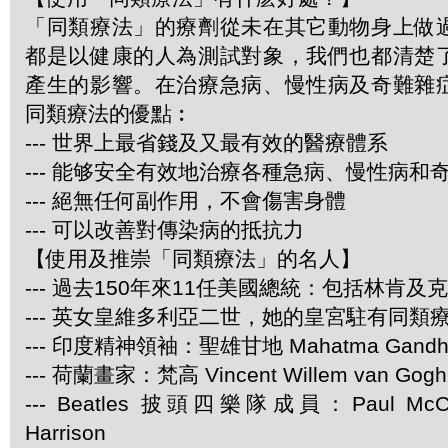
「同類療法」的療劑從未在其它動物身上做
都是以健康的人為測試對象，我們也都清楚
產生的影響。在治療急病、慢性病及奇難雜
同類療法的優點︰
--- 世界上最省錢及又最有效的醫療體系
--- 能够安全有效地治療各種急病、慢性病和
--- 絕無任何副作用，不會傷害身體
--- 可以改善對傳染病的抵抗力
【使用及推崇「同類療法」的名人】
--- 過去150年來11任美國總統：包括林肯及
--- 英女皇維多利亞二世，她的皇宮駐有同類
--- 印度精神領袖：聖雄甘地 Mahatma Gandh
--- 荷蘭畫家：梵高 Vincent Willem van Gogh
--- Beatles 披頭四樂隊成員：Paul McCar
Harrison