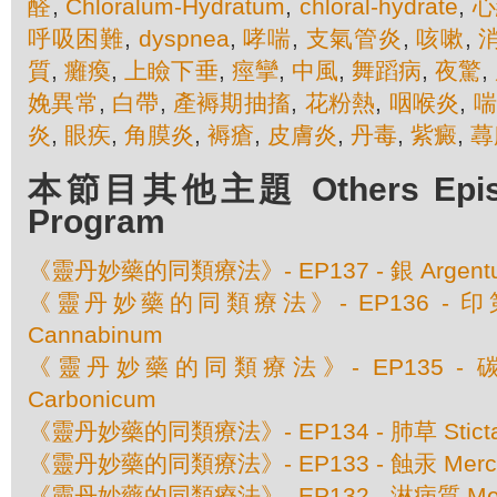
醛
,
Chloralum-Hydratum
,
chloral-hydrate
,
心
呼吸困難
,
dyspnea
,
哮喘
,
支氣管炎
,
咳嗽
,
質
,
癱瘓
,
上瞼下垂
,
痙攣
,
中風
,
舞蹈病
,
夜驚
,
娩異常
,
白帶
,
產褥期抽搐
,
花粉熱
,
咽喉炎
,
炎
,
眼疾
,
角膜炎
,
褥瘡
,
皮膚炎
,
丹毒
,
紫癜
,
蕁
本節目其他主題 Others Episod
Program
《靈丹妙藥的同類療法》- EP137 - 銀 Argentum
《靈丹妙藥的同類療法》- EP136 - 印第
Cannabinum
《靈丹妙藥的同類療法》- EP135 - 碳酸
Carbonicum
《靈丹妙藥的同類療法》- EP134 - 肺草 Sticta 
《靈丹妙藥的同類療法》- EP133 - 蝕汞 Mercuriu
《靈丹妙藥的同類療法》- EP132 - 淋病質 Medo