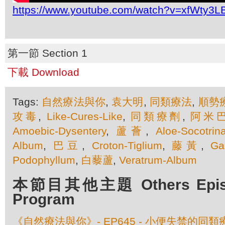
https://www.youtube.com/watch?v=xfWty3L
第一節 Section 1
下載 Download
Tags:
自然療法與你
,
袁大明
,
同類療法
,
順勢
攻毒
,
Like-Cures-Like
,
同類療劑
,
阿米
Amoebic-Dysentery
,
蘆薈
,
Aloe-Socotrin
Album
,
巴豆
,
Croton-Tiglium
,
藤黃
,
Ga
Podophyllum
,
白藜蘆
,
Veratrum-Album
本節目其他主題 Others Episod
Program
《自然療法與你》- EP645 - 小便失禁的同類