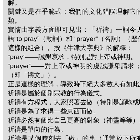
解。
關鍵又是在乎範式：我們的文化錯誤理解它
類。
實情由字義方面即可見出：「祈禱」一詞今
語“to pray”（動詞）和“ prayer”（名詞
這樣的組合）。按《牛津大字典》的解釋：
“pray”——誠懇哀求，特別是對上帝或神明。
“prayer”——對上帝或神明的虔誠謙卑請
（即「禱文」）。
正是這樣的理解，導致時下絕大多數人有如此
祈禱是屬於個別宗教的行為儀式。
祈禱有方程式，大家照著去做（特別是誦唸或
祈禱是為了求得一些東西而做。
祈禱必然有個比自己更高的對象（神靈等等）
祈禱是單向的行為。
祈禱是某個時刻去「做」的事（通常放下所