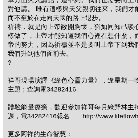
對他講。 唯有這樣與天父親切往來，我們才
而不至於在走向天國的路上退步。
祈禱，就是向上帝敝開胸懷，猶如同知己談
樣做了，上帝才能知道我們心裡在想什麼，
帝的努力，因為祈禱並不是要叫上帝下到我
我們升到他們面前去。
?
祥哥現場演譯《綠色心靈力量》，逢星期一
主題；查詢電34282416。
體驗能量療癒，歡迎參加祥哥每月綠野林主
課，電34282416報名……http://www.lifeflowhk
更多阿祥的生命智慧：