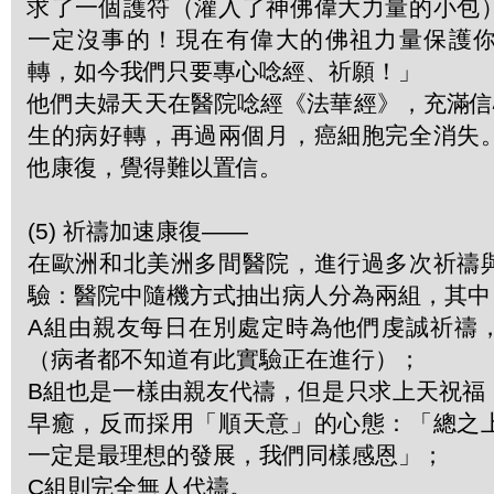
求了一個護符（灌入了神佛偉大力量的小包
一定沒事的！現在有偉大的佛祖力量保護
轉，如今我們只要專心唸經、祈願！」
他們夫婦天天在醫院唸經《法華經》，充滿信
生的病好轉，再過兩個月，癌細胞完全消失
他康復，覺得難以置信。
(5) 祈禱加速康復——
在歐洲和北美洲多間醫院，進行過多次祈禱
驗：醫院中隨機方式抽出病人分為兩組，其中
A組由親友每日在別處定時為他們虔誠祈禱
（病者都不知道有此實驗正在進行）；
B組也是一樣由親友代禱，但是只求上天祝福
早癒，反而採用「順天意」的心態：「總之
一定是最理想的發展，我們同樣感恩」；
C組則完全無人代禱。