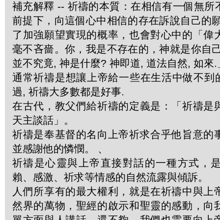
補充解釋 -- 祈禱的本質：在相信有一個無
前提下，向這個心中相信的存在訴說自己的願
了加強願望實現的概率，也會對心中的「偉
毫不吝嗇。你，我是不存在的，神就是你自己
並不究竟, 神是什麼? 神即道, 道法自然, 如來.
通常祈禱是想讓上帝給一些在生活中做不到的
過, 祈禱大多數都是好事.
在古代，教父們給祈禱的定義是：「祈禱是
天主談話」。
祈禱是奉基督的名向上帝祈求合乎他旨意的
並感謝他的憐憫。 、
祈禱是心靈與上帝直接對話的一種方式，
賴、感激、祈求等情感的自然流露與傾訴。
人們所享有的最大權利，就是在祈禱中與上
然界的萬物，聖經的啟示和聖靈的感動，向
單方面與人講話，還不夠。我們也需要向上