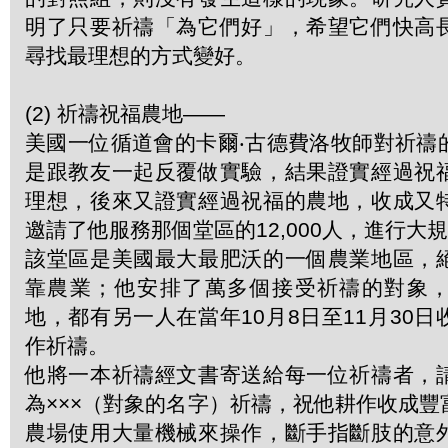
明了只要祈禱「為它們好」，希望它們快高
尋找最理想的方式變好。
(2) 祈禱祝福農地——
美國一位循道會的卡爾‧古德費洛牧師對祈禱
是跟教友一起反覆做實驗，結果證實經過祝
理想，後來又證實經過祝福的農地，收成又
邀請了他服務那個堂區的12,000人，進行大
該堂區是美國最大最肥沃的一個農業地區，
靠農業；他安排了萬多個接受祈禱的對象
地，都有另一人在當年10月8日至11月30
作祈禱。
他將一本祈禱經文書寄送給每一位祈禱者，
為×××（對象的名字）祈禱，祝他耕作收成
農場使用大量機械來操作，斷手指斷肢的意