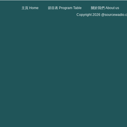
主頁 Home
節目表 Program Table
關於我們 About us
Copyright 2026 @sourcewadio.