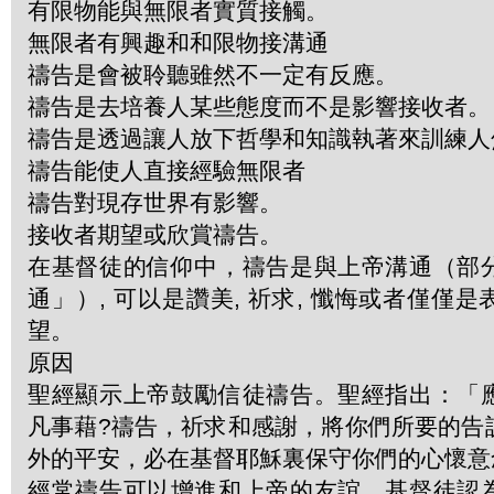
有限物能與無限者實質接觸。
無限者有興趣和和限物接溝通
禱告是會被聆聽雖然不一定有反應。
禱告是去培養人某些態度而不是影響接收者。
禱告是透過讓人放下哲學和知識執著來訓練人
禱告能使人直接經驗無限者
禱告對現存世界有影響。
接收者期望或欣賞禱告。
在基督徒的信仰中，禱告是與上帝溝通（部
通」）, 可以是讚美, 祈求, 懺悔或者僅僅
望。
原因
聖經顯示上帝鼓勵信徒禱告。聖經指出：「
凡事藉?禱告，祈求和感謝，將你們所要的告
外的平安，必在基督耶穌裏保守你們的心懷意念
經常禱告可以增進和上帝的友誼。基督徒認