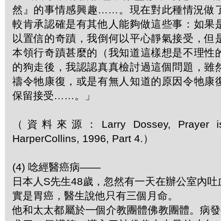
然』的事情感興趣……。現在對此種情況做
較肯承認確是有其他人能夠做這些事：如果
以置信的奇蹟，我倒何以平心靜氣接受，但
本領行奇蹟甚麼的（我知道這樣想是不理性
的狗走後，我認認真真檢討過這個問題，雖
禱令牠康復，或是有無人知道的原因令牠康
保留接受……。」
（資料來源：Larry Dossey, Prayer is 
HarperCollins, 1996, Part 4.）
(4) 唸經醫癌病——
日本人S先生48歲，忽然有一天在辦公室內
實是胃癌，醫生說他只有三個月命。
他和太太都屬於一個介教團體佛教團體。病發