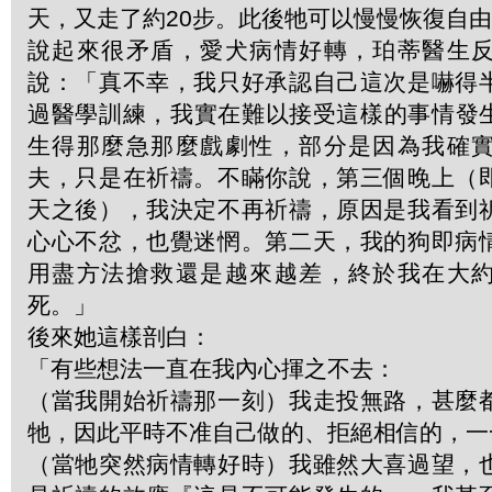
天，又走了約20步。此後牠可以慢慢恢復自
說起來很矛盾，愛犬病情好轉，珀蒂醫生
說：「真不幸，我只好承認自己這次是嚇得
過醫學訓練，我實在難以接受這樣的事情發
生得那麼急那麼戲劇性，部分是因為我確
夫，只是在祈禱。不瞞你說，第三個晚上（
天之後），我決定不再祈禱，原因是我看到
心心不忿，也覺迷惘。第二天，我的狗即病
用盡方法搶救還是越來越差，終於我在大
死。」
後來她這樣剖白：
「有些想法一直在我內心揮之不去：
（當我開始祈禱那一刻）我走投無路，甚麼
牠，因此平時不准自己做的、拒絕相信的，一
（當牠突然病情轉好時）我雖然大喜過望，