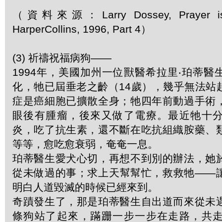
（資料來源：Larry Dossey, Prayer is 
HarperCollins, 1996, Part 4）
(3) 祈禱祝福病狗——
1994年，美國加州一位獸醫希拉里‧珀蒂
化，牠已屆垂老之齡（14歲），幾乎無法站
症是癌細胞已擴散全身；牠四年前動過手術
眼後有腫瘤，後來又做了電療。最近牠十
炎，吃了抗生素，還不斷在吃抗組織胺藥、
等等，愈吃愈衰弱，奄奄一息。
珀蒂醫生愛犬心切，再想不到別的辦法，她
從未做過的事；求上天幫幫忙，救救牠——
明白人道毀滅的時候已經來到。
奇蹟發生了，那是珀蒂醫生自出道而來從未
條狗站了起來，蹣跚一步一步在走路，共