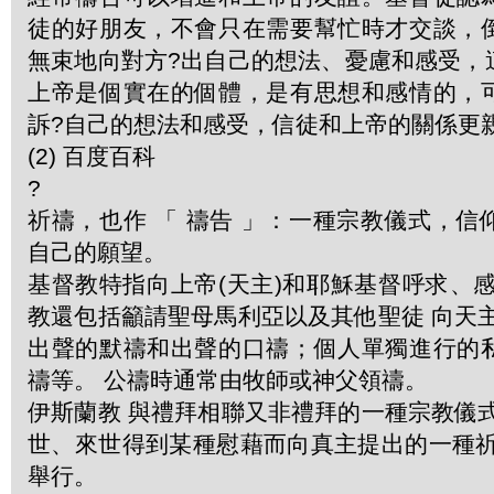
徒的好朋友，不會只在需要幫忙時才交談，
無束地向對方?出自己的想法、憂慮和感受，
上帝是個實在的個體，是有思想和感情的，
訴?自己的想法和感受，信徒和上帝的關係更親近
(2) 百度百科
?
祈禱，也作 「 禱告 」：一種宗教儀式，
自己的願望。
基督教特指向上帝(天主)和耶穌基督呼求、
教還包括籲請聖母馬利亞以及其他聖徒 向天
出聲的默禱和出聲的口禱；個人單獨進行的
禱等。 公禱時通常由牧師或神父領禱。
伊斯蘭教 與禮拜相聯又非禮拜的一種宗教儀
世、來世得到某種慰藉而向真主提出的一種祈
舉行。