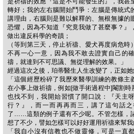
是祈禱的效應『這是不可能發生的』，我甚
轉好；我的左右腦開始鬥爭：左腦是傳統式
講理由，右腦則是難以解釋的、無根無據的
恐懼，因為不知道『究竟我做了甚麼事？』
做出違反科學的奇蹟；
（等到第三天，停止祈禱、愛犬再度病危時
不再一心一意，因為我不敢去證實自己的
禱，就達到不可思議、無從理解的效果。」
經過這次之後，珀蒂醫生人生改變了，正如她
「這個經歷粉碎了我歷來醫學訓練的教條主
在小事上做祈禱，例如[做手術過程中]閹割
也找不到，我開始習慣了開口說：『天主
行？』，而一而再再而三，講了這句話之
了……這類的例子還有不少呢。不管怎樣，
想了不少，譬如怎樣可以好好運用祈禱來幫我
「我自小沒有信教也不做靈修，可是一直