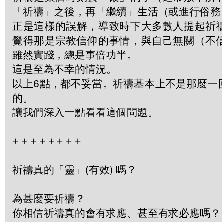
「祈禱」之後，再「繼續」生活（或進行俗務
正是這樣的誤解，導致時下大多數人提起祈
覺得那是宗教信仰的事情，與自己無關（不
雖然實踐，總是事倍功半。
這是至為不幸的情況。
以上6點，都不妥當。祈禱基本上不是那麼一
的。
讓我們深入一點看看這個問題。
+
+
+
+
+
+
+
+
祈禱真的「靈」(有效) 嗎？
為甚麼要祈禱？
你相信祈禱真的會有求應、甚至有求必應嗎？