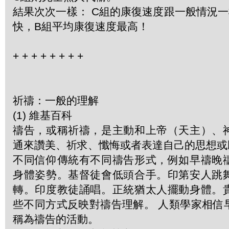
結果次次一樣： C組的康復速度跟一般情況
快，B組平均康復速度最高！
+
+
+
+
+
+
+
+
祈禱：一般的理解
(1) 維基百科
禱告，或稱祈禱，是主動和上帝（天主）、
通來讚美、祈求、懺悔或者表達自己的思想或
不同信仰傳統有不同禱告形式，例如早禱晚
身體姿勢。基督徒會低頭合手。印第安人跳
轉。印度教徒誦唱。正統猶太人擺動身體。
些不同方式反映對禱告理解。 人類學家相信
稱為禱告的活動。