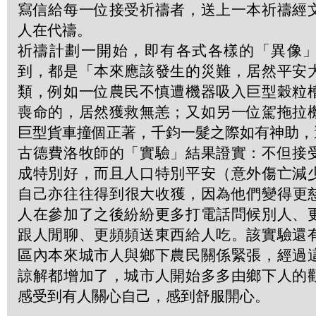
寫信給每一位接受祈禱者，送上一本祈禱經
人在代禱。
祈禱計劃一開始，即有各式各樣的「異像
到，都是「本來應該發生的災難，居然平安
類，例如一位農民不慎遭機器吸入巨型穀粒
喪命的，居然獲救無恙；又如另一位駕拖拉
巨型貨車撞個正著，千鈞一髮之際如有神助，
古德費洛牧師的「實驗」結果證實：不但接
成特別好，而且人口特別平安（意外傷亡減
自己亦往往得到很大收獲，因為他們變得更
人在參加了之後紛紛更多打電話問候別人、
跟人閒聊、更頻頻送東西給人吃。該實驗還
區內本來城市人與鄉下農民關係緊張，經過
諒解都增加了，城市人開始多多由鄉下人的
感受到有人關心自己，感到舒服開心。