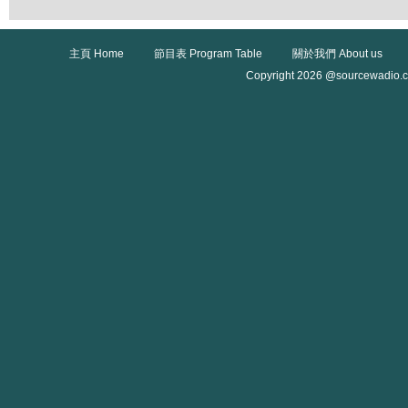
主頁 Home
節目表 Program Table
關於我們 About us
Copyright 2026 @sourcewadio.