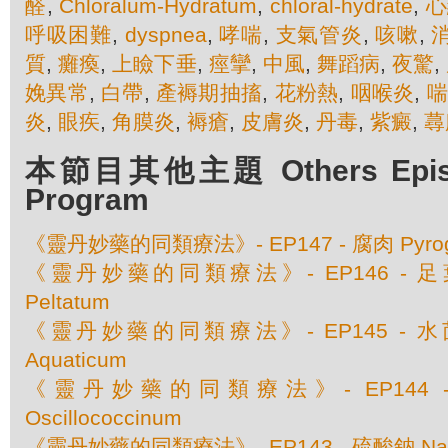
醛
,
Chloralum-Hydratum
,
chloral-hydrate
,
心
呼吸困難
,
dyspnea
,
哮喘
,
支氣管炎
,
咳嗽
,
質
,
癱瘓
,
上瞼下垂
,
痙攣
,
中風
,
舞蹈病
,
夜驚
,
娩異常
,
白帶
,
產褥期抽搐
,
花粉熱
,
咽喉炎
,
炎
,
眼疾
,
角膜炎
,
褥瘡
,
皮膚炎
,
丹毒
,
紫癜
,
蕁
本節目其他主題 Others Episod
Program
《靈丹妙藥的同類療法》- EP147 - 腐肉 Pyrog
《靈丹妙藥的同類療法》- EP146 - 足葉草 
Peltatum
《靈丹妙藥的同類療法》- EP145 - 水茴香 
Aquaticum
《靈丹妙藥的同類療法》- EP144
Oscillococcinum
《靈丹妙藥的同類療法》- EP143 - 硫酸鈉 Natru