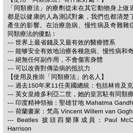
「同類療法」的療劑從未在其它動物身上做
都是以健康的人為測試對象，我們也都清楚
產生的影響。在治療急病、慢性病及奇難雜
同類療法的優點︰
--- 世界上最省錢及又最有效的醫療體系
--- 能够安全有效地治療各種急病、慢性病和
--- 絕無任何副作用，不會傷害身體
--- 可以改善對傳染病的抵抗力
【使用及推崇「同類療法」的名人】
--- 過去150年來11任美國總統：包括林肯及
--- 英女皇維多利亞二世，她的皇宮駐有同類
--- 印度精神領袖：聖雄甘地 Mahatma Gandh
--- 荷蘭畫家：梵高 Vincent Willem van Gogh
--- Beatles 披頭四樂隊成員：Paul McCar
Harrison