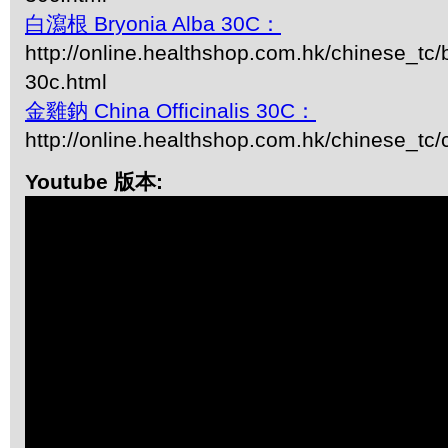
白瀉根 Bryonia Alba 30C：
http://online.healthshop.com.hk/chinese_tc/
30c.html
金雞鈉 China Officinalis 30C：
http://online.healthshop.com.hk/chinese_tc/
Youtube 版本: