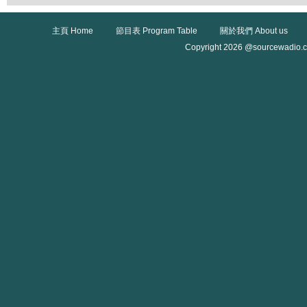
主頁 Home
節目表 Program Table
關於我們 About us
Copyright 2026 @sourcewadio.