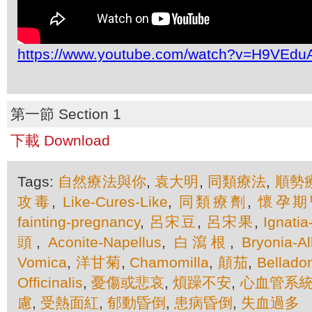
https://www.youtube.com/watch?v=H9VEd
第一節 Section 1
下載 Download
Tags:
自然療法與你
,
袁大明
,
同類療法
,
順勢
攻毒
,
Like-Cures-Like
,
同類療劑
,
懷孕期
fainting-pregnancy
,
呂宋豆
,
呂宋果
,
Ignati
頭
,
Aconite-Napellus
,
白瀉根
,
Bryonia-A
Vomica
,
洋甘菊
,
Chamomilla
,
顛茄
,
Bellado
Officinalis
,
憂傷或悲哀
,
煩躁不安
,
心血管系
慮
,
受熱面紅
,
郁動昏倒
,
患病昏倒
,
失血過多