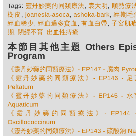
Tags:
靈丹妙藥的同類療法
,
袁大明
,
順勢療
樹皮
,
joanesia-asoca
,
ashoka-bark
,
經期毛
經血稀少
,
經血過多貧血
,
有血白帶
,
子宮肌
期
,
閉經不育
,
出血性痔瘡
本節目其他主題 Others Episod
Program
《靈丹妙藥的同類療法》- EP147 - 腐肉 Pyrog
《靈丹妙藥的同類療法》- EP146 - 足葉草 
Peltatum
《靈丹妙藥的同類療法》- EP145 - 水茴香 
Aquaticum
《靈丹妙藥的同類療法》- EP144
Oscillococcinum
《靈丹妙藥的同類療法》- EP143 - 硫酸鈉 Natru