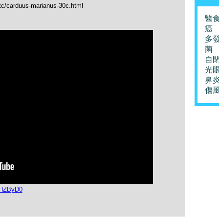
_tc/carduus-marianus-30c.html
醫
癌
多
菌
自
光
鼻
傷
FHZByD0