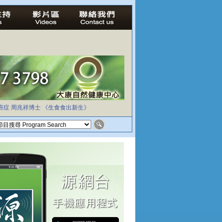
癌症
周兆祥博士
《生食食出新生》