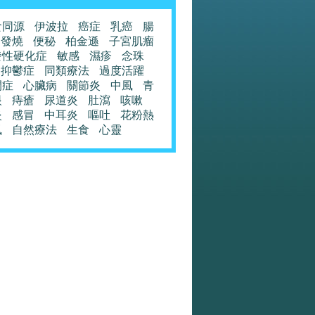
食同源
伊波拉
癌症
乳癌
腸
發燒
便秘
柏金遜
子宮肌瘤
發性硬化症
敏感
濕疹
念珠
抑鬱症
同類療法
過度活躍
閉症
心臟病
關節炎
中風
青
眼
痔瘡
尿道炎
肚瀉
咳嗽
炎
感冒
中耳炎
嘔吐
花粉熱
風
自然療法
生食
心靈