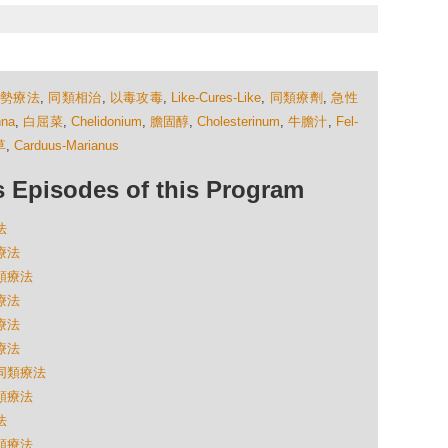
順勢療法
,
同類相治
,
以毒攻毒
,
Like-Cures-Like
,
同類療劑
,
急性
nna
,
白屈菜
,
Chelidonium
,
膽固醇
,
Cholesterinum
,
牛膽汁
,
Fel-
草
,
Carduus-Marianus
isodes of this Program
法
療法
同類療法
療法
療法
療法
的同類療法
同類療法
法
同類療法