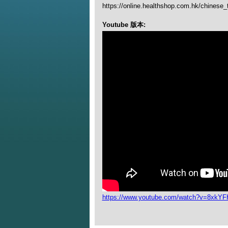
https://online.healthshop.com.hk/chinese
Youtube 版本:
https://www.youtube.com/watch?v=8xkY