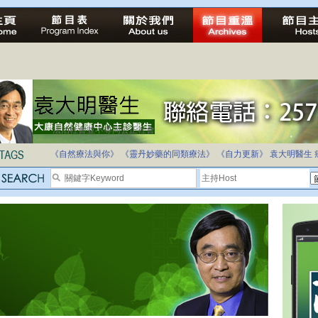
法治社會並不等同公正社會
自家教育合法化-推動多元化教育，全民學卷制
《自然療法與你》
《靈丹妙藥的同類療法》
《自力更新》
袁大明醫生