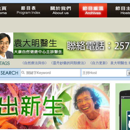
法治社會並不等同公正社會
自家教育合法化-推動多元化教育，全民學卷制
《自然療法與你》
《靈丹妙藥的同類療法》
《自力更新》
袁大明醫生