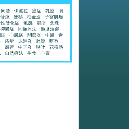
食同源
伊波拉
癌症
乳癌
腸
發燒
便秘
柏金遜
子宮肌瘤
發性硬化症
敏感
濕疹
念珠
抑鬱症
同類療法
過度活躍
閉症
心臟病
關節炎
中風
青
眼
痔瘡
尿道炎
肚瀉
咳嗽
炎
感冒
中耳炎
嘔吐
花粉熱
風
自然療法
生食
心靈