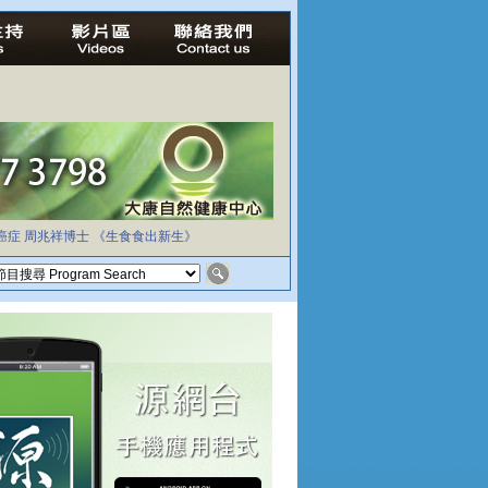
癌症
周兆祥博士
《生食食出新生》