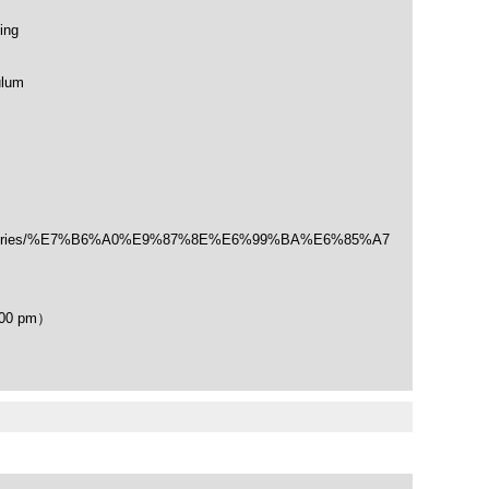
ing
ulum
/categories/%E7%B6%A0%E9%87%8E%E6%99%BA%E6%85%A7
00 pm）