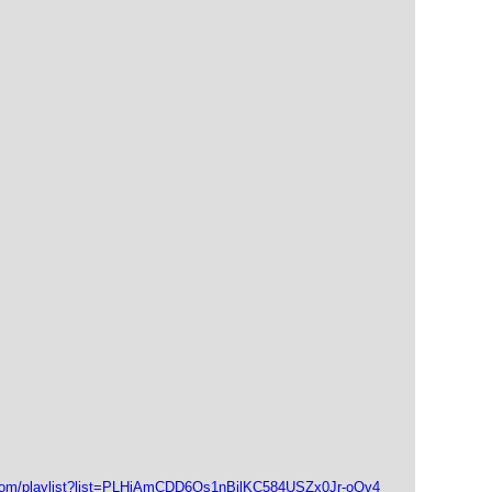
playlist?list=PLHjAmCDD6Os1nBjlKC584USZx0Jr-oQv4