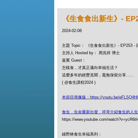
《生食食出新生》- EP
2024-02-08
主題 Topic： 《生食食出新生》- EP253
主持人 Hosted by： 周兆祥 博士
嘉賓 Guest：
怎樣食，才真正邁向幸福生活？
這麼多年的經歷見聞，毫無保留分享......
( @食生課程2024 )
本節目視像版：https://youtu.be/eFLSQ4H
食生，生命重新出發，祥哥介紹食生的人生
https://www.youtube.com/watch?v=ycR6t
綠野林食生幸福系列：