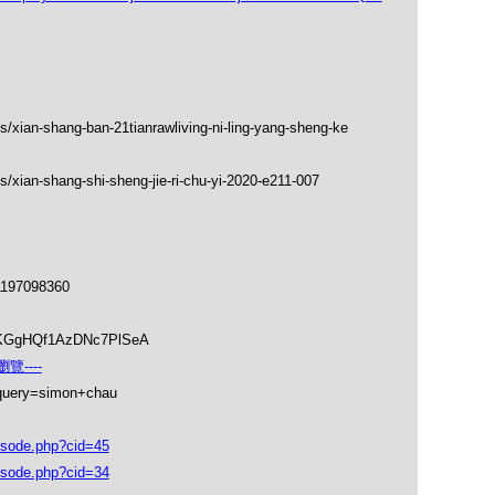
s/xian-shang-ban-21tianrawliving-ni-ling-yang-sheng-ke
/xian-shang-shi-sheng-jie-ri-chu-yi-2020-e211-007
1197098360
soKGgHQf1AzDNc7PlSeA
覽----
_query=simon+chau
isode.php?cid=45
isode.php?cid=34