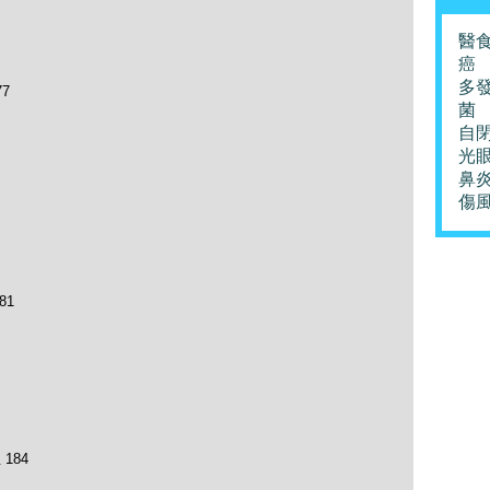
醫
癌
多
7
菌
自
光
鼻
傷
81
184