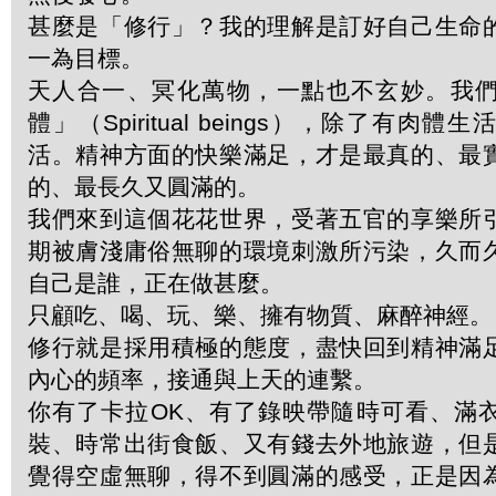
甚麼是「修行」？我的理解是訂好自己生命
一為目標。
天人合一、冥化萬物，一點也不玄妙。我
體」（Spiritual beings），除了有肉
活。精神方面的快樂滿足，才是最真的、最
的、最長久又圓滿的。
我們來到這個花花世界，受著五官的享樂所
期被膚淺庸俗無聊的環境刺激所污染，久而
自己是誰，正在做甚麼。
只顧吃、喝、玩、樂、擁有物質、麻醉神經。
修行就是採用積極的態度，盡快回到精神滿
內心的頻率，接通與上天的連繫。
你有了卡拉OK、有了錄映帶隨時可看、滿
裝、時常出街食飯、又有錢去外地旅遊，但
覺得空虛無聊，得不到圓滿的感受，正是因