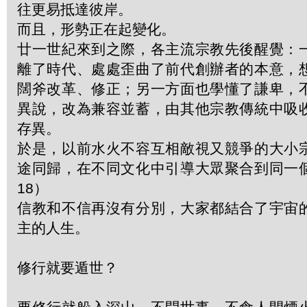
往更易抵達彼岸。
而且，形勢正在起變化。
廿一世紀來到之際，各主流宗教先後醒覺：
離了時代、處處歪曲了前代創辦者的本意，
闊斧改革、修正；另一方面也學懂了謙卑，
異說，改為兼容並蓄，由其他宗教傳統中吸
存異。
於是，以前水火不容互相敵視又競爭的大小
途同歸，在不同文化中引導大眾聚合到同一
18）
信教和不信再沒有分別，大家都結合了宇宙
主的人生。
修行就要遁世？