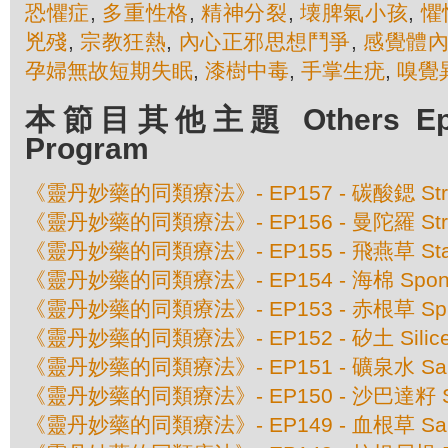
恐懼症
,
多重性格
,
精神分裂
,
壊脾氣小孩
,
懼
兇殘
,
宗教狂熱
,
內心正邪思想鬥爭
,
感覺體
孕婦無故短期失眠
,
漆樹中毒
,
手掌生疣
,
嗅覺
本節目其他主題 Others Episo
Program
《靈丹妙藥的同類療法》- EP157 - 碳酸鍶 Stront
《靈丹妙藥的同類療法》- EP156 - 曼陀羅 Str
《靈丹妙藥的同類療法》- EP155 - 飛燕草 Stap
《靈丹妙藥的同類療法》- EP154 - 海棉 Spongi
《靈丹妙藥的同類療法》- EP153 - 赤根草 Spigeli
《靈丹妙藥的同類療法》- EP152 - 矽土 Silic
《靈丹妙藥的同類療法》- EP151 - 礦泉水 Sanic
《靈丹妙藥的同類療法》- EP150 - 沙巴達籽 Sabadi
《靈丹妙藥的同類療法》- EP149 - 血根草 Sangui