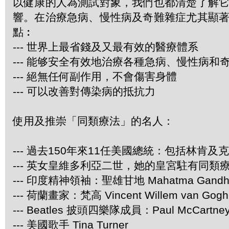
以健康的人為測試對象，我們也都清楚了解
響。在治療急病、慢性病及奇難雜症尤其顯
點︰
--- 世界上最省錢及又最有效的醫療體系
--- 能够安全有效地治療各種急病、慢性病和
--- 絕無任何副作用，不會傷害身體
--- 可以改善對傳染病的抵抗力
使用及推崇「同類療法」的名人：
--- 過去150年來11任美國總統：包括林肯及
--- 英女皇維多利亞二世，她的皇宮駐有同類
--- 印度精神領袖：聖雄甘地 Mahatma Gandh
--- 荷蘭畫家：梵高 Vincent Willem van Gogh
--- Beatles 披頭四樂隊成員：Paul McCartney 
--- 美國歌手 Tina Turner