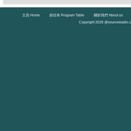
主頁 Home
節目表 Program Table
關於我們 About us
Copyright 2026 @sourcewadio.