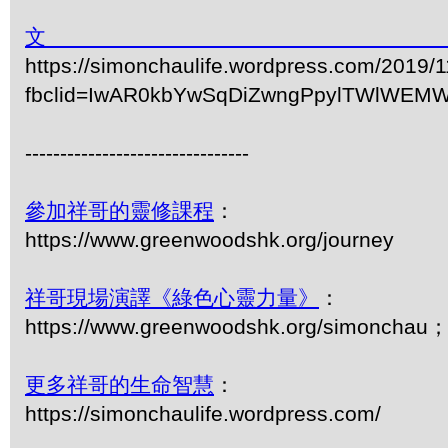
https://simonchaulife.wordpress.
fbclid=IwAR0kbYwSqDiZwngPpylTWlWEM
--------------------------------
參加祥哥的靈修課程
：
https://www.greenwoodshk.org/journey
祥哥現場演譯《綠色心靈力量》
：
https://www.greenwoodshk.org/simonc
更多祥哥的生命智慧
：
https://simonchaulife.wordpress.com/