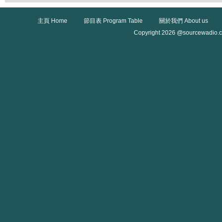
主頁 Home
節目表 Program Table
關於我們 About us
Copyright 2026 @sourcewadio.