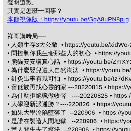
聲明道歉。
其實是怎麼一回事？
本節視像版：https://youtu.be/SgA8uPN8p-g
祥哥講時局----
⦁
人類生存3大公敵 ⦁
https://youtu.be/xidWo-
⦁
問控制你我生命那些人的初心 ⦁
https://yo
⦁
熊貓安安講真心話 ⦁
https://youtu.be/ZmX
⦁
為什麼嬰兒遭大自然淘汰 ⦁
https://youtu.
⦁
針灸出事有幾可怕 ⦁
https://youtu.be/tz7dK
⦁
留低族再找心靈的家 ---20220815 ⦁
https://
⦁
為什麼拒絕識做收聲 ----20220825 ⦁
https
⦁
大學迎新派通勝？----220826 ⦁
https://yo
⦁
如果大學淪陷墮落了 --220906 ⦁
https://y
⦁
是誰在製造人間地獄 --220906 ⦁
https://
⦁
當人間失去了繽紛 --220906 ⦁
https://you