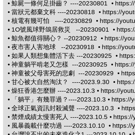
⦁
鯨屍一條何足掛齒？ ----20230801 ⦁
https:
⦁
當狀元都棄文科 ----20230818 ⦁
https://yo
⦁
核電有幾可怕 ----20230829 ⦁
https://you
⦁
1O號風球野鴿居救災 --20230901 ⦁
https
⦁
鯨魚都值得關心？ --20230912 ⦁
https://yo
⦁
夜市害人害地球 --20230918 ⦁
https://yo
⦁
如果人類想集體活下去 ---20230925 ⦁
http
⦁
神童躺平啃老又怎樣 ---20230925 ⦁
https:
⦁
神童被父母害死的悲劇 ---20230929 ⦁
http
⦁
甘心被大自然淘汰？ ----2023.9.30 ⦁
https
⦁
燥狂香港怎麼辦 ----2023.10.3 ⦁
https://yo
⦁
「躺平」有幾罪過？----2023.10.3 ⦁
https:/
⦁
全球正氣資訊封殺滅聲 ----2023.10.3 ⦁
http
⦁
禁煙成績太慢害死人 ----2023.10.5 ⦁
https:
⦁
風暴義載什麼功過 ----2023.10.10 ⦁
https:/
⦁
台灣說不出的未來造化之1 ---2023.10.10 ⦁