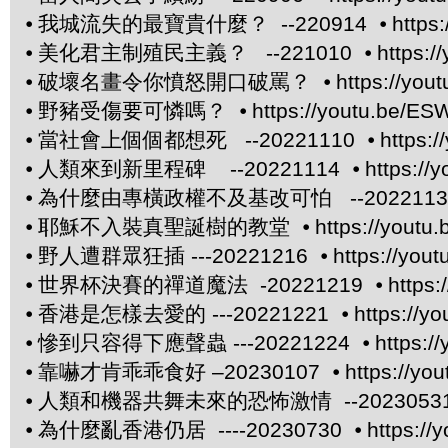
⦁
我城流失的最寶貴什麼？ --220914 ⦁
https
⦁
美化君主制殖民主義？ --221010 ⦁
https:/
⦁
破壞名畫令你憤怒開口破罵？ ⦁
https://yo
⦁
野豬受傷要可憐嗎？ ⦁
https://youtu.be/E
⦁
當社會上個個都想死 --20221110 ⦁
https:
⦁
人類來到新里程碑 --20221114 ⦁
https:/
⦁
為什麼由專橫政權不及基改可怕 --20221130
⦁
耶穌不入裝真聖誕樹的教堂 ⦁
https://yout
⦁
野人遭群眾狂插 ---20221216 ⦁
https://you
⦁
世界杯決賽的禪道魔法 -20221219 ⦁
https
⦁
香港是怎樣去愛的 ---20221221 ⦁
https://
⦁
慘到只容得下應聲蟲 ---20221224 ⦁
https:/
⦁
靠嚇才肯乖乖食好 –20230107 ⦁
https://y
⦁
人類和機器共舞未來的恐怖激情 --20230531
⦁
為什麼亂香港仍居 ----20230730 ⦁
https:/