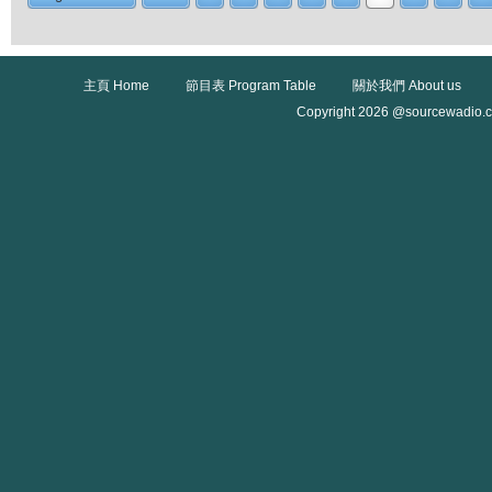
主頁 Home
節目表 Program Table
關於我們 About us
Copyright 2026 @sourcewadio.