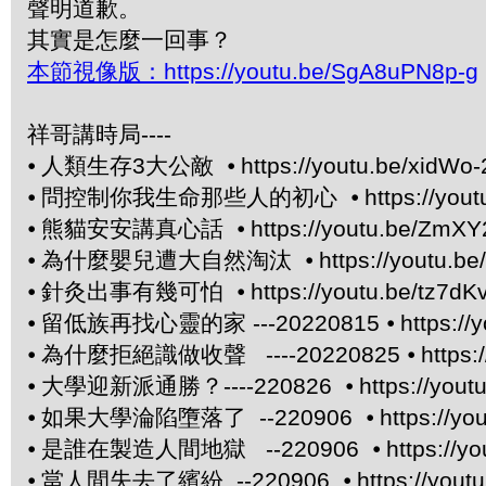
聲明道歉。
其實是怎麼一回事？
本節視像版：https://youtu.be/SgA8uPN8p-g
祥哥講時局----
⦁
人類生存3大公敵 ⦁
https://youtu.be/xidWo-
⦁
問控制你我生命那些人的初心 ⦁
https://yo
⦁
熊貓安安講真心話 ⦁
https://youtu.be/ZmX
⦁
為什麼嬰兒遭大自然淘汰 ⦁
https://youtu.
⦁
針灸出事有幾可怕 ⦁
https://youtu.be/tz7dK
⦁
留低族再找心靈的家 ---20220815 ⦁
https://
⦁
為什麼拒絕識做收聲 ----20220825 ⦁
https
⦁
大學迎新派通勝？----220826 ⦁
https://yo
⦁
如果大學淪陷墮落了 --220906 ⦁
https://y
⦁
是誰在製造人間地獄 --220906 ⦁
https://
⦁
當人間失去了繽紛 --220906 ⦁
https://you