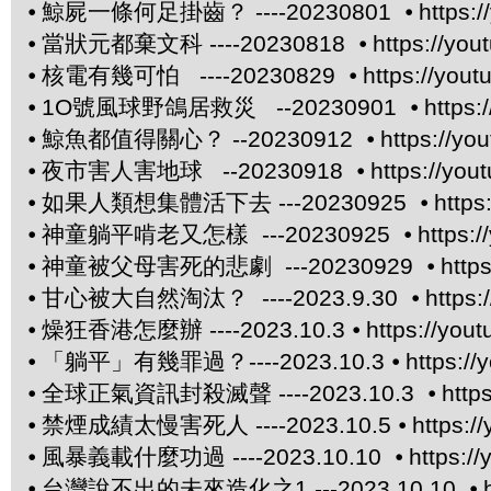
⦁
鯨屍一條何足掛齒？ ----20230801 ⦁
https:
⦁
當狀元都棄文科 ----20230818 ⦁
https://yo
⦁
核電有幾可怕 ----20230829 ⦁
https://you
⦁
1O號風球野鴿居救災 --20230901 ⦁
https
⦁
鯨魚都值得關心？ --20230912 ⦁
https://yo
⦁
夜市害人害地球 --20230918 ⦁
https://yo
⦁
如果人類想集體活下去 ---20230925 ⦁
http
⦁
神童躺平啃老又怎樣 ---20230925 ⦁
https:
⦁
神童被父母害死的悲劇 ---20230929 ⦁
http
⦁
甘心被大自然淘汰？ ----2023.9.30 ⦁
https
⦁
燥狂香港怎麼辦 ----2023.10.3 ⦁
https://yo
⦁
「躺平」有幾罪過？----2023.10.3 ⦁
https:/
⦁
全球正氣資訊封殺滅聲 ----2023.10.3 ⦁
http
⦁
禁煙成績太慢害死人 ----2023.10.5 ⦁
https:
⦁
風暴義載什麼功過 ----2023.10.10 ⦁
https:/
⦁
台灣說不出的未來造化之1 ---2023.10.10 ⦁