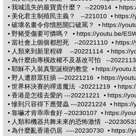
⦁
我城流失的最寶貴什麼？ --220914 ⦁
https
⦁
美化君主制殖民主義？ --221010 ⦁
https:/
⦁
破壞名畫令你憤怒開口破罵？ ⦁
https://yo
⦁
野豬受傷要可憐嗎？ ⦁
https://youtu.be/E
⦁
當社會上個個都想死 --20221110 ⦁
https:
⦁
人類來到新里程碑 --20221114 ⦁
https:/
⦁
為什麼由專橫政權不及基改可怕 --20221130
⦁
耶穌不入裝真聖誕樹的教堂 ⦁
https://yout
⦁
野人遭群眾狂插 ---20221216 ⦁
https://you
⦁
世界杯決賽的禪道魔法 -20221219 ⦁
https
⦁
香港是怎樣去愛的 ---20221221 ⦁
https://
⦁
慘到只容得下應聲蟲 ---20221224 ⦁
https:/
⦁
靠嚇才肯乖乖食好 –20230107 ⦁
https://y
⦁
人類和機器共舞未來的恐怖激情 --20230531
⦁
為什麼亂香港仍居 ----20230730 ⦁
https:/